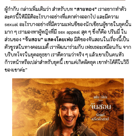
ผู้กำกับ กล่าวเพิ่มเติมว่า สำหรับบท
“สายทอง”
เราอยากทำตัว
ละครนี้ให้มีมิติอะไรบางอย่างที่แตกต่างออกไป และมีความ
sexual อะไรบางอย่างที่มีความแฟนซีของนักเขียนผู้ชายในยุคนั้น
มาก ๆ เรามองหาผู้หญิงที่มี sex appeal สุด ๆ ซึ่งก็คือ ปริมมี่ ใน
ส่วนของ
“จันสอน” แสดงโดยเฟย
มิติของจันสอนในเรื่องนี้เป็น
ตัวชูรสในทางคอมเมดี้ เราพัฒนาร่วมกับ เฟยเยอะเหมือนกัน จาก
บริบทโจรในยุคอยุธยา เราตีความว่าจริง ๆ แล้วเขาเป็นคนหัว
ก้าวหน้าหรือเปล่าสำหรับยุคนี้ เขาแค่เกิดผิดยุค เขาทำได้ดีในวิถี
ของเขาค่ะ”