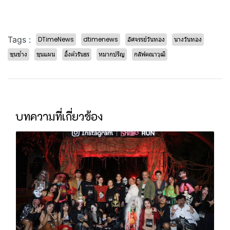
Tags :
DTimeNews
dtimenews
อัศจรรย์วันทอง
นางวันทอง
ขุนช้าง
ขุนแผน
อิ้งค์วรันธร
หมากปริญ
กลัฟคณาวุฒิ
บทความที่เกี่ยวข้อง