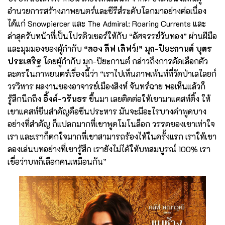
อำนวยการสร้างภาพยนตร์และซีรีส์ระดับโลกมาอย่างต่อเนื่อง
ได้แก่ Snowpiercer และ The Admiral: Roaring Currents และ
ล่าสุดรับหน้าที่เป็นโปรดิวเซอร์ให้กับ “อัศจรรย์วันทอง” ผ่านฝีมือ
และมุมมองของผู้กำกับ
“ลอง ลีฟ เลิฟว์!” มุก-ปิยะกานต์ บุตร
ประเสริฐ
โดยผู้กำกับ มุก-ปิยะกานต์ กล่าวถึงการคัดเลือกตัว
ละครในภาพยนตร์เรื่องนี้ว่า “เราไปเห็นภาพเพ้นท์ที่วัดป่าเลไลยก์
วรวิหาร ผลงานของอาจารย์เมืองสิงห์ จันทร์ฉาย พอเห็นแล้วก็
รู้สึกนึกถึง
อิ้งค์-วรันธร
ขึ้นมา เลยติดต่อให้เขามาแคสท์ติ้ง ให้
เขาแคสท์ซีนสำคัญคือซีนประหาร มันจะมีอะไรบางคำพูดบาง
อย่างที่สำคัญ ก็แปลกมากที่เขาพูดโมโนล็อก วรรคของเขาเท่าใจ
เรา และเราก็ตกใจมากที่เขาสามารถร้องไห้ในครั้งแรก เราให้เขา
ลองเล่นบทอย่างที่เขารู้สึก เรายังไม่ได้ให้บทสมบูรณ์ 100% เรา
เชื่อว่าบทก็เลือกคนเหมือนกัน”