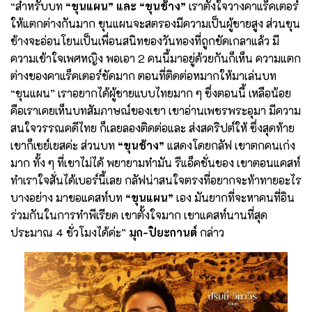
“สำหรับบท
“ขุนแผน” และ “ขุนช้าง”
เราตั้งใจวางคาแร็คเตอร์
ให้แตกต่างกันมาก ขุนแผนจะสตรองมีความเป็นผู้ชายสูง ส่วนขุน
ช้างจะอ่อนโยนเป็นเพื่อนสนิทของวันทองที่ถูกขัดเกลาแล้ว มี
ความเข้าใจเพศหญิง พอเอา 2 คนนี้มาอยู่ด้วยกันก็เห็น ความแตก
ต่างของคาแร็คเตอร์ชัดมาก ตอนที่ติดต่อหมากให้มาเล่นบท
“ขุนแผน” เราอยากได้ผู้ชายแบบไทยมาก ๆ ซึ่งตอนนี้ เหลือน้อย
คือเราเคยเห็นบทสัมภาษณ์ของเขา เขาอ่านเพชรพระอุมา มีความ
สนใจวรรณคดีไทย ก็เลยลองติดต่อและ ส่งสคริปต์ให้ ซึ่งสุดท้าย
เขาก็เซย์เยสค่ะ ส่วนบท
“ขุนช้าง”
แสดงโดยกลัฟ เขาตกคนเก่ง
มาก ทั้ง ๆ ที่เขาไม่ได้ พยายามทำมัน รีแอ็คชั่นของ เขาตอนแคสท์
ทำเราใจสั่นได้เบอร์นี้เลย กลัฟน่าสนใจตรงที่อยากจะท้าทายอะไร
บางอย่าง มาขอแคสท์บท
“ขุนแผน”
เอง มันยากที่จะหาคนที่อิน
ร่วมกันในการทำพีเรียด เขาตั้งใจมาก เขาแคสท์นานที่สุด
ประมาณ 4 ชั่วโมงได้ค่ะ”
มุก-ปิยะกานต์
กล่าว