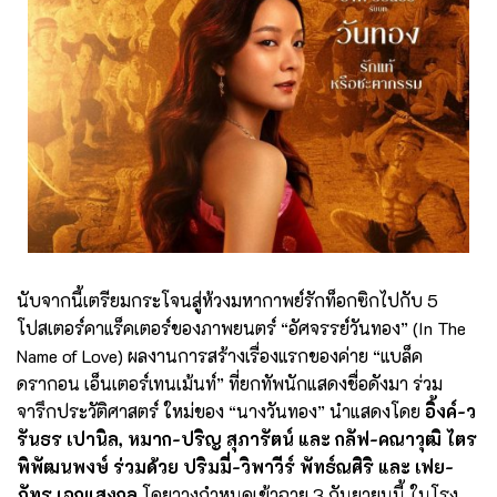
นับจากนี้เตรียมกระโจนสู่ห้วงมหากาพย์รักท็อกซิกไปกับ 5
โปสเตอร์คาแร็คเตอร์ของภาพยนตร์ “อัศจรรย์วันทอง” (In The
Name of Love) ผลงานการสร้างเรื่องแรกของค่าย “แบล็ค
ดรากอน เอ็นเตอร์เทนเม้นท์” ที่ยกทัพนักแสดงชื่อดังมา ร่วม
จารึกประวัติศาสตร์ ใหม่ของ “นางวันทอง” นำแสดงโดย
อิ้งค์-ว
รันธร เปานิล, หมาก-ปริญ สุภารัตน์ และ กลัฟ-คณาวุฒิ ไตร
พิพัฒนพงษ์ ร่วมด้วย ปริมมี่-วิพาวีร์ พัทธ์ณศิริ และ เฟย-
ภัทร เอกแสงกุล
โดยวางกำหนดเข้าฉาย 3 กันยายนนี้ ในโรง