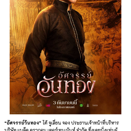
“อัศจรรย์วันทอง”
ได้ จูเลี่ยน จอง ประธานเจ้าหน้าที่บริหาร
บริษัท แบล็ค ดรากอน เตอร์เทนเม้นท์ จำกัด ซึ่งเคยนั่งแท่นผู้