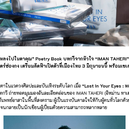
s หลงไปในตาคุณ”
Poetry Book บทกวีจากหัวใจ “IMAN TAHERI” 
ฮ่องกง เตรียมลัดฟ้าเปิดตัวที่เมืองไทย 3 มิถุนายนนี้ พร้อมเซเ
จับตาในแวดวงศิลปะและบันเทิงระดับโลก เมื่อ
“Lost In Your Eyes :
กวี ถ่ายทอดมุมมองอันละเอียดอ่อนของ IMAN TAHERI (อิหม่าน ทาเฮ
แพทย์อาสาในพื้นที่สงคราม ผู้เป็นแรงบันดาลใจให้กับผู้คนทั่วโลกด้ว
ต จนกลายเป็นนักเขียนผู้เปี่ยมด้วยความสามารถหลากหลาย