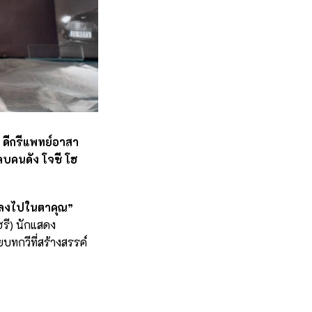
ดีกรีแพทย์อาสา
ลบคนดัง โจซี โฮ
 หลงไปในตาคุณ”
รี) นักแสดง
ยบทกวีที่สร้างสรรค์