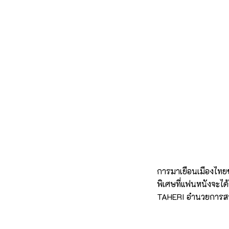
การมาเยือนเมืองไทยขอ
พิเศษที่แฟนหนังจะไ
TAHERI อำนวยการสร