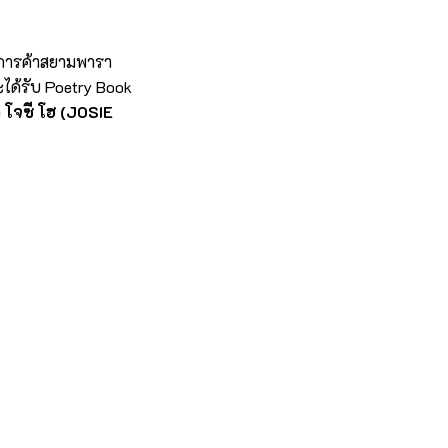
ย์การค้าสยามพารา
จะได้รับ Poetry Book
่
โจซี โฮ (JOSIE