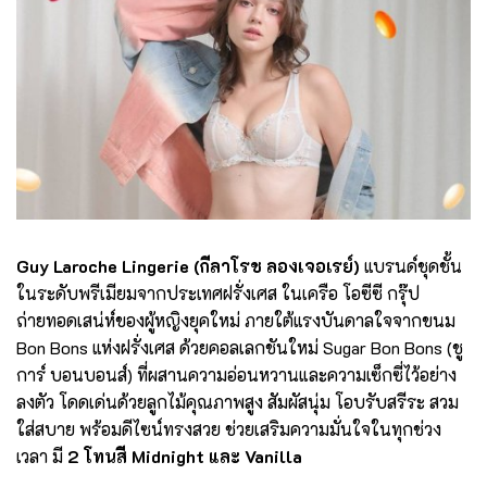
Guy Laroche Lingerie (กีลาโรช ลองเจอเรย์)
แบรนด์ชุดชั้น
ในระดับพรีเมียมจากประเทศฝรั่งเศส ในเครือ โอซีซี กรุ๊ป
ถ่ายทอดเสน่ห์ของผู้หญิงยุคใหม่ ภายใต้แรงบันดาลใจจากขนม
Bon Bons
แห่งฝรั่งเศส ด้วยคอลเลกชันใหม่ Sugar Bon Bons (ชู
การ์ บอนบอนส์) ที่ผสานความอ่อนหวานและความเซ็กซี่ไว้อย่าง
ลงตัว โดดเด่นด้วยลูกไม้คุณภาพสูง สัมผัสนุ่ม โอบรับสรีระ สวม
ใส่สบาย พร้อมดีไซน์ทรงสวย ช่วยเสริมความมั่นใจในทุกช่วง
เวลา มี
2 โทนสี Midnight และ Vanilla