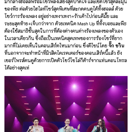
มากลางฮอลล์พร้อมโชว์พลังเสียงสุดบาดใจ และเซ็ตโชว์สุดละมุน
ของพีธ ต่อด้วยไฮไลท์โชว์สุดพิเศษที่สะกดคนดูได้ทั้งฮอลล์ ด้วย
โชว์การร้องเพลง อยู่อย่างเหงาเหงา+รักเค้าไปก่อนดีมั๊ย และ
ระยะสุดท้าย+เจ็บกว่าจาก ด้วยเทคนิค Mash Up ที่ทั้งบอยและพีธ
ต้องใช้สมาธิขั้นสุดในการที่ต้องต่างคนต่างร้องเพลงของตัวเอง
ในเวลาเดียวกัน ซึ่งถือเป็นเทคนิคสุดเทพของการร้องโชว์ที่ยาก
มากที่ไม่เคยเห็นในคอนเสิร์ตไหนมาก่อน ซึ่งดีไซน์โดย
จั๊ก ชวิน
ที่นอกจากจะทำหน้าที่มิวสิคไดเรคเตอร์ของคอนเสิร์ตนี้แล้ว ยัง
เซอร์ไพรส์คนดูด้วยการเปิดตัวโชว์โซโล่กีต้าร์จากแท่นคอนโทรล
ได้อย่างสุดเท่