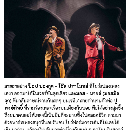
สายฮาอย่าง
ป๊อป ปองกูล - โอ๊ต ปราโมทย์
ที่โชว์แปลงเพลง
เหงา ออกมาได้ในเวอร์ชั่นสุดเสียว และ
มอส - มายด์ (มอสมัด
จุก)
ที่มาสัมภาษณ์งานกันสดๆ บนเวที / สายตำนานตัวพ่อ
ปู
พงษ์สิทธิ์
ที่ร่วมร้องเพลงเรื่องบนเตียงกับบอย พีธได้อย่างสุดซึ้ง
ถึงขนาดบอยให้เพลงนี้เป็นซีนที่จะซาบซึ้งไปตลอดชีวิต ตามมา
ด้วยพาร์ทเพลงสนุกที่บอยรับจบ โชว์ฟอร์มการเต้นที่ไม่เคยได้
เห็นมาก่อน แล้วลงไปเต้นยาวต่อเนื่องกับแฟนๆ ทุกโซนในฮอลล์