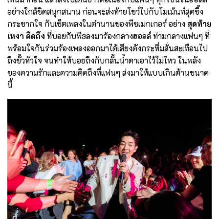
อย่างใกล้ชิดสนุกสนาน ก่อนจะส่งท้ายโชว์ไปกับโมเม้นท์สุดซึ้ง
กระชากใจ กับเซ็ตเพลงในตำนานของพีซเมกเกอร์ อย่าง
สุดท้าย
เหงา คิดถึง
ที่บอยกับพีธลงมาร้องกลางฮอลล์ ท่ามกลางแฟนๆ ที่
พร้อมใจกันร่วมร้องเพลงออกมาได้เสียงดังกระหึ่มสั่นสะเทือนไป
ถึงขั้วหัวใจ จนทำให้บอยถึงกับกลั้นน้ำตาเอาไว้ไม่ไหว ในพลัง
ของความรักและความคิดถึงที่แฟนๆ ส่งมาให้แบบเกินต้านขนาด
นี้