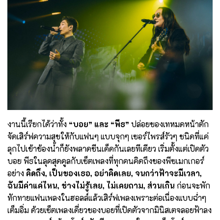
งานนี้เรียกได้ว่าทั้ง
“บอย” และ “พีธ”
ปล่อยของเทหมดหน้าตัก
จัดเสิร์ฟความสุขให้กับแฟนๆ แบบจุกๆ เซอร์ไพรส์รัวๆ ชนิดที่แค่
ลุกไปเข้าข้องน้ำก็ยังพลาดซีนเด็ดกันเลยทีเดียว เริ่มตั้งแต่เปิดตัว
บอย พีธในลุคสุดคูลกับเซ็ตเพลงที่ทุกคนคิดถึงของพีซเมกเกอร์
อย่าง
คิดถึง, เป็นของเธอ, อย่าคิดเลย, จนกว่าฟ้าจะมีเวลา,
ฉันมีค่าแค่ไหน, ช่างไม่รู้เลย, ไม่เคยถาม, ส่วนเกิน
ก่อนจะพัก
ทักทายแฟนเพลงในฮอลล์แล้วเสิร์ฟเพลงเพราะต่อเนื่องแบบฉ่ำๆ
เต็มอิ่ม ด้วยเซ็ตเพลงเดี่ยวของบอยที่เปิดตัวจากมินิสเตจลอยฟ้าลง