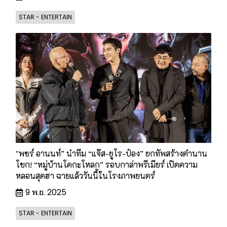
STAR - ENTERTAIN
"พชร์ อานนท์” นำทีม “แจ๊ส-ยูโร-ป๋อง” ยกทัพสร้างตำนาน
โขก! “หมู่บ้านโคกะโหลก” รอบกาล่าพรีเมียร์ เปิดความ
หลอนสุดฮา ฉายแล้ววันนี้ในโรงภาพยนตร์
9 พ.ย. 2025
STAR - ENTERTAIN