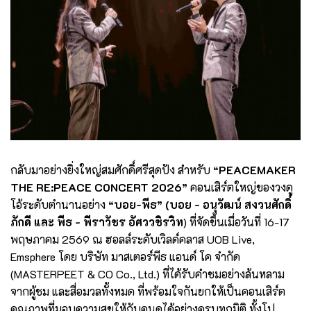
กลับมาอย่างยิ่งใหญ่สมศักดิ์ศรีสุดปัง สําหรับ
“PEACEMAKER
THE RE:PEACE CONCERT 2026”
คอนเสิร์ตใหญ่ของวงดู
โอ้ระดับตำนานอย่าง
“บอย-พีธ” (บอย - อนุวัฒน์ สงวนศักดิ์
ภักดี และ พีธ - พีราวัชร อัศววชิรวิท
) ที่จัดขึ้นเมื่อวันที่ 16-17
พฤษภาคม 2569 ณ ฮอลล์ระดับเวิลด์คลาส UOB Live,
Emsphere โดย บริษัท มาสเตอร์พีธ แอนด์ โค จำกัด
(MASTERPEET & CO Co., Ltd.) ที่ได้รับคำชมอย่างล้นหลาม
จากผู้ชม และสื่อมวลทั้งหมด ที่พร้อมใจกันยกให้เป็นคอนเสิร์ต
คุณภาพที่มอบความสุขให้กับคนดูได้อย่างครบทุกมิติ ทั้งโป