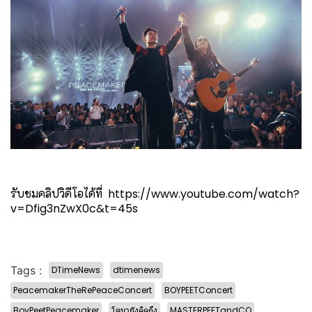
รับชมคลิปวิดีโอได้ที่
https://www.youtube.com/watch?
v=Dfig3nZwX0c&t=45s
Tags :
DTimeNews
dtimenews
PeacemakerTheRePeaceConcert
BOYPEETConcert
BoyPeetPeacemaker
โตมายังคิดถึง
MASTERPEETandCO