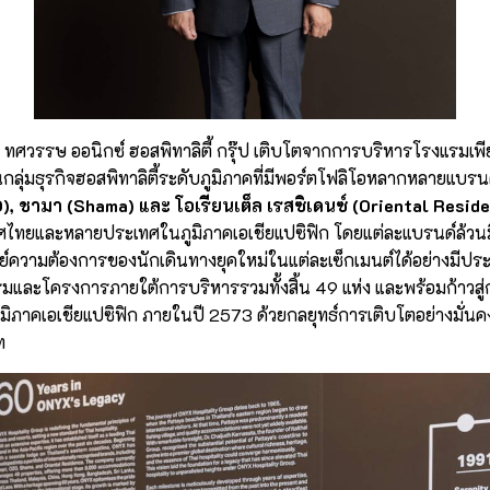
ทศวรรษ ออนิกซ์ ฮอสพิทาลิตี้ กรุ๊ป เติบโตจากการบริหารโรงแรมเพี
กลุ่มธุรกิจฮอสพิทาลิตี้ระดับภูมิภาคที่มีพอร์ตโฟลิโอหลากหลายแบรน
O), ชามา (Shama) และ โอเรียนเต็ล เรสซิเดนซ์ (Oriental Resid
ศไทยและหลายประเทศในภูมิภาคเอเชียแปซิฟิก โดยแต่ละแบรนด์ล้วนม
ทย์ความต้องการของนักเดินทางยุคใหม่ในแต่ละเซ็กเมนต์ได้อย่างมีประ
แรมและโครงการภายใต้การบริหารรวมทั้งสิ้น 49 แห่ง และพร้อมก้าวสู่ก
ูมิภาคเอเชียแปซิฟิก ภายในปี 2573 ด้วยกลยุทธ์การเติบโตอย่างมั่
ท