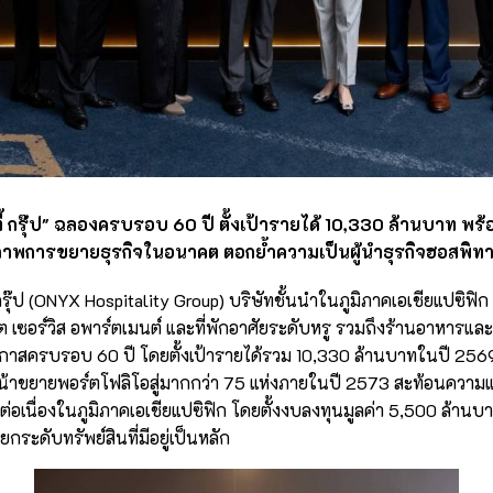
ตี้ กรุ๊ป" ฉลองครบรอบ 60 ปี ตั้งเป้ารายได้ 10,330 ล้านบาท 
าพการขยายธุรกิจในอนาคต ตอกย้ำความเป็นผู้นำธุรกิจฮอสพิทาลิ
 กรุ๊ป (ONYX Hospitality Group) บริษัทชั้นนำในภูมิภาคเอเชียแปซิฟิ
ต เซอร์วิส อพาร์ตเมนต์ และที่พักอาศัยระดับหรู รวมถึงร้านอาหารแ
อกาสครบรอบ 60 ปี โดยตั้งเป้ารายได้รวม 10,330 ล้านบาทในปี 256
น้าขยายพอร์ตโฟลิโอสู่มากกว่า 75 แห่งภายในปี 2573 สะท้อนความแ
่อเนื่องในภูมิภาคเอเชียแปซิฟิก โดยตั้งงบลงทุนมูลค่า 5,500 ล้านบา
กระดับทรัพย์สินที่มีอยู่เป็นหลัก