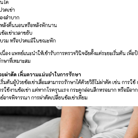
ันได
ปวดเข่า
่งยองลำบาก
ะหลังตื่นนอนหรือหลังพักนาน
ข้อเข่าเวลาขยับ
บวม หรือปวดแม้ในขณะพัก
อเนื่อง แพทย์แนะนำให้เข้ารับการตรวจวินิจฉัยตั้งแต่ระยะเริ่มต้น เพื
กษาที่เหมาะสม
่วยผ่าตัด เพิ่มความแม่นยำในการรักษา
ิ่มต้นผู้ป่วยข้อเข่าเสื่อมสามารถรักษาได้ด้วยวิธีไม่ผ่าตัด เช่น การใ
รใช้งานข้อเข่า แต่หากโรครุนแรง กระดูกอ่อนสึกหรอมาก หรือมี
ย์อาจพิจารณา การผ่าตัดเปลี่ยนข้อเข่าเทียม