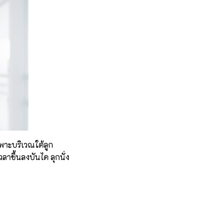
ฉพาะบริเวณใต้ลูก
ลาขึ้นลงบันได ลุกนั่ง