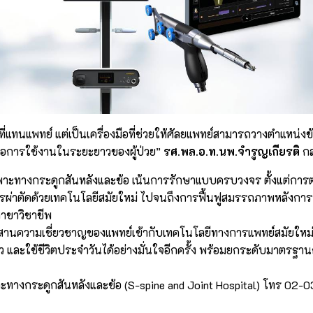
าที่แทนแพทย์ แต่เป็นเครื่องมือที่ช่วยให้ศัลยแพทย์สามารถวางตำแหน่งข
ลดีต่อการใช้งานในระยะยาวของผู้ป่วย”
รศ.พล.อ.ท.นพ.จำรูญเกียรติ
กล
าะทางกระดูกสันหลังและข้อ เน้นการรักษาแบบครบวงจร ตั้งแต่การต
ผ่าตัดด้วยเทคโนโลยีสมัยใหม่ ไปจนถึงการฟื้นฟูสมรรถภาพหลังการ
าขาวิชาชีพ
สานความเชี่ยวชาญของแพทย์เข้ากับเทคโนโลยีทางการแพทย์สมัยใหม่ 
หว และใช้ชีวิตประจำวันได้อย่างมั่นใจอีกครั้ง พร้อมยกระดับมาตรฐา
ทางกระดูกสันหลังและข้อ (S-spine and Joint Hospital) โทร 02