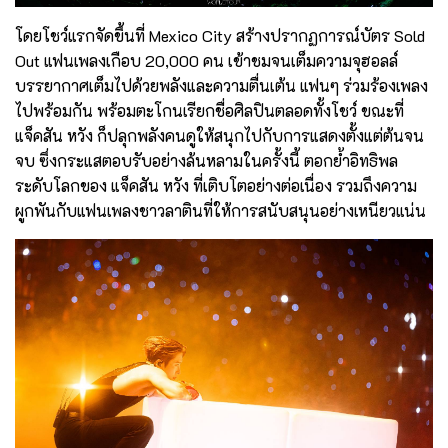
โดยโชว์แรกจัดขึ้นที่ Mexico City สร้างปรากฏการณ์บัตร Sold
Out แฟนเพลงเกือบ 20,000 คน เข้าชมจนเต็มความจุฮอลล์
บรรยากาศเต็มไปด้วยพลังและความตื่นเต้น แฟนๆ ร่วมร้องเพลง
ไปพร้อมกัน พร้อมตะโกนเรียกชื่อศิลปินตลอดทั้งโชว์ ขณะที่
แจ็คสัน หวัง ก็ปลุกพลังคนดูให้สนุกไปกับการแสดงตั้งแต่ต้นจน
จบ ซึ่งกระแสตอบรับอย่างล้นหลามในครั้งนี้ ตอกย้ำอิทธิพล
ระดับโลกของ แจ็คสัน หวัง ที่เติบโตอย่างต่อเนื่อง รวมถึงความ
ผูกพันกับแฟนเพลงชาวลาตินที่ให้การสนับสนุนอย่างเหนียวแน่น