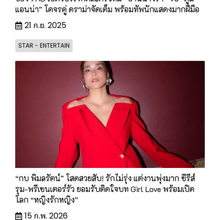
แอนน่า” โคจรคู่ ดราม่าจัดเต็ม พร้อมทัพนักแสดงมากฝีมือ
21 ก.ย. 2025
STAR - ENTERTAIN
“กบ พิมลรัตน์” โสดสวยสับ! รักไม่รุ่ง แต่งานพุ่งมาก ซีรีส์
รุม-พรีเซนเตอร์รัว ยอมรับติดใจบท Girl Love พร้อมเปิด
โลก “หญิงรักหญิง”
15 ก.พ. 2026