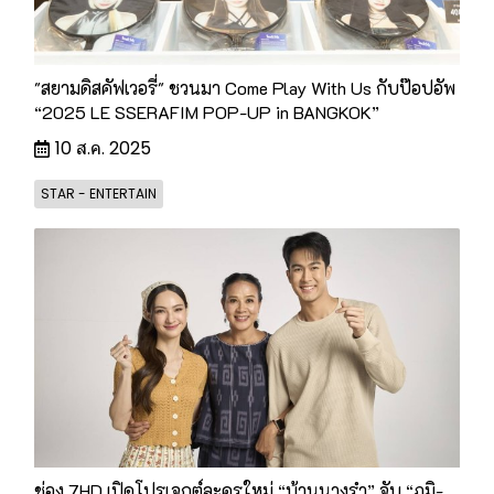
"สยามดิสคัฟเวอรี่" ชวนมา Come Play With Us กับป๊อปอัพ
“2025 LE SSERAFIM POP-UP in BANGKOK”
10 ส.ค. 2025
STAR - ENTERTAIN
ช่อง 7HD เปิดโปรเจกต์ละครใหม่ “บ้านนางรำ” จับ “ภูมิ-