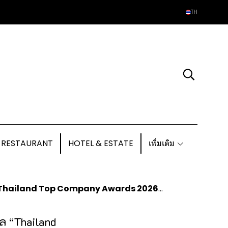
TH
 RESTAURANT
HOTEL & ESTATE
เพิ่มเติม
ompany Awards 2026” สาขา Best Customer Experience
ัล “Thailand