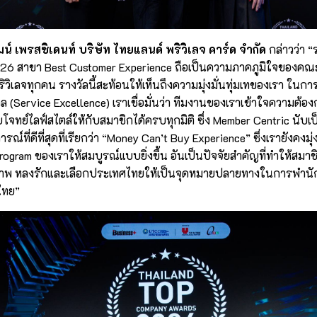
์ เพรสซิเดนท์ บริษัท ไทยแลนด์ พริวิเลจ คาร์ด จำกัด
กล่าวว่า “
6 สาขา Best Customer Experience ถือเป็นความภาคภูมิใจของคณะ
วิเลจทุกคน รางวัลนี้สะท้อนให้เห็นถึงความมุ่งมั่นทุ่มเทของเรา ใ
กล (Service Excellence) เราเชื่อมั่นว่า ทีมงานของเราเข้าใจความต้อ
จทย์ไลฟ์สไตล์ให้กับสมาชิกได้ครบทุกมิติ ซึ่ง Member Centric นับเ
ี่ดีที่สุดที่เรียกว่า “Money Can’t Buy Experience” ซึ่งเรายังคงมุ่
ogram ของเราให้สมบูรณ์แบบยิ่งขึ้น อันเป็นปัจจัยสำคัญที่ทำให้สมาชิ
ยภาพ หลงรักและเลือกประเทศไทยให้เป็นจุดหมายปลายทางในการพำนักระ
ไทย”