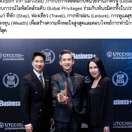
irport VIP Services) ,การบริการติดต่อกับหน่วยงานภาครัฐ (Gove
บการณ์ไลฟ์สไตล์ระดับ Global Privileges ร่วมกับพันธมิตรทั้งใน
้แก่ ที่พัก (Stay), ท่องเที่ยว (Travel), การพักผ่อน (Leisure), การดูแล
ลงทุน (Wealth) เพื่อสร้างความพึงพอใจสูงสุดและตอบโจทย์การพำนั
ที่สุด