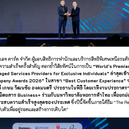
วิเลจ คาร์ด จำกัด ผู้มอบสิทธิการพำนักและบริการสิทธิพิเศษเหนือระ
ามสำเร็จครั้งสำคัญ ตอกย้ำวิสัยทัศน์ในการเป็น
“World’s Premie
eged Services Providers for Exclusive Individuals”
ล่าสุดเข้
mpany Awards 2026” ในสาขา “Best Customer Experience”
ย์ เกษม วัฒนชัย องคมนตรี ประธานในพิธี โดยเวทีงานประกาศรา
ยนิตยสาร Business+ ร่วมกับมหาวิทยาลัยหอการค้าไทย เพื่อยกย่อง
ระสบความสำเร็จสูงสุดของประเทศ
ซึ่งปีนี้จัดขึ้นภายใต้ธีม “The R
บตัวเพื่ออยู่รอดและสร้างการเติบโต”