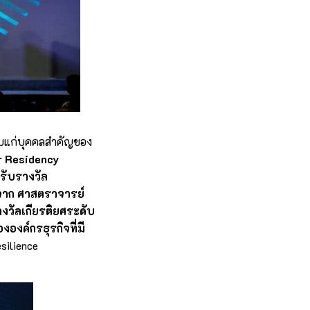
ดับแก่บุคคลสำคัญของ
r Residency
ารับรางวัล
จาก ศาสตราจารย์
งวัลเกียรติยศระดับ
องค์กรธุรกิจที่มี
esilience