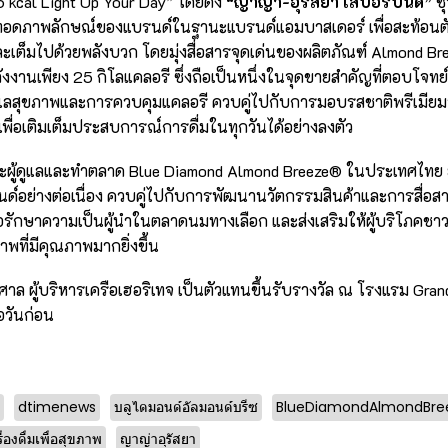
 kcal Light Up Your Day” โดยดึง
“ญาญ่า-อุรัสยา เสปอร์บันด์”
ซุ
ยทอดภาพลักษณ์ของแบรนด์ในฐานะแบรนด์แอมบาสเดอร์ เพื่อสะท้อนตั
ะเต็มไปด้วยพลังบวก โดยมุ่งสื่อสารจุดเด่นของผลิตภัณฑ์ Almond Br
ังงานเพียง 25 กิโลแคลอรี ซึ่งถือเป็นหนึ่งในจุดขายสำคัญที่ตอบโจทย์ผู
ลสุขภาพและการควบคุมแคลอรี ควบคู่ไปกับการมอบรสชาติพรีเมียม
เพื่อเติมเต็มประสบการณ์การดื่มในทุกวันได้อย่างลงตัว
นะผู้ดูแลและทำตลาด Blue Diamond Almond Breeze® ในประเทศไทย ย
์อย่างต่อเนื่อง ควบคู่ไปกับการพัฒนานวัตกรรมสินค้าและการสื่อสารแบ
่อรักษาความเป็นผู้นำในตลาดนมทางเลือก และส่งเสริมให้ผู้บริโภคชาว
ภาพที่มีคุณภาพมากยิ่งขึ้น
าล ผู้บริหารเครือเฮอริเทจ เป็นตัวแทนขึ้นรับรางวัล ณ โรงแรม Gran
่อวันก่อน
dtimenews
บลูไดมอนด์อัลมอนด์บรีซ
BlueDiamondAlmondBre
ื่องดื่มเพื่อสุขภาพ
ญาญ่าอุรัสยา