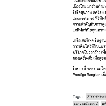
“Almond Breeze® 25
เมืองไทย มาร่วมถ่า
ใส่ใจสุขภาพ สดใส แล
Unsweetened ที่ให้พล
ความสำคัญกับการดูแ
แคลิฟอร์เนียคุณภาพ 
เครือเฮอริเทจ ในฐา
การเติบโตให้กับแบรนด
บริโภคในวงกว้าง เพื
ของเครื่องดื่มเพื่อสุข
ในการนี้ วศธร พลไพศ
Prestige Bangkok เมื
DTimeNews
Tags :
ตลาดนมอัลมอนด์
เคร