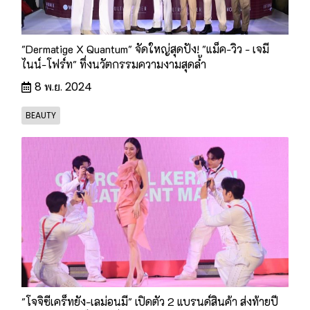
"Dermatige X Quantum" จัดใหญ่สุดปัง! "แม็ค-วิว - เจมี
ไนน์-โฟร์ท" ทึ่งนวัตกรรมความงามสุดล้ำ
8 พ.ย. 2024
BEAUTY
"โจจิซีเคร็ทยัง-เลม่อนมี" เปิดตัว 2 แบรนด์สินค้า ส่งท้ายปี