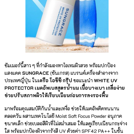
ซัมเมอร์นี้สาว ๆ ที่กำลังมองหาไอเทมผิวสวย พร้อมปกป้อง
แสงแดด
SUNGRACE
(ซันเกรส) แบรนด์เครื่องสำอางจาก
ประเทศญี่ปุ่น ใน
เครือ โอซีซี กรุ๊ป
ขอแนะนำ
WHITE UV
PROTECTOR เมคอัพเบสสูตรน้ำนม เนื้อบางเบา เกลี่ยง่าย
ช่วยปรับสภาพผิวให้เรียบเนียนก่อนการลงรองพื้น
มาพร้อมคุณสมบัติกันน้ำและเหงื่อ ช่วยให้เมคอัพติดทนนาน
ตลอดวัน ผสานเทคโนโลยี Moist Soft Focus Powder อนุภาค
ขนาดเล็ก ช่วยเบลอสีผิวที่ไม่สม่ำเสมอ ให้แลดูเรียบเนียนกระจ่าง
ใส พร้อมปกป้องผิวจากรังสี UV ด้วยค่า SPF42 PA++ ในขั้น