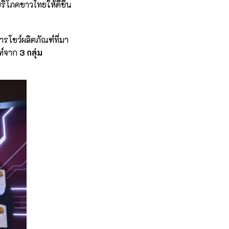
ริโภคชาวไทยให้ดีขึ้น
โชว์ผลิตภัณฑ์ที่มา
ลท์จาก
3 กลุ่ม