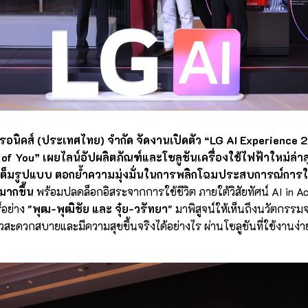
ทรอนิคส์ (ประเทศไทย) จำกัด จัดงานเปิดตัว “LG AI Experience
of You” เผยไลน์อัปผลิตภัณฑ์และโซลูชันเครื่องใช้ไฟฟ้าใหม่ล่าสุด
งเต็มรูปแบบ ตอกย้ำความมุ่งมั่นในการพลิกโฉมประสบการณ์การใ
มากขึ้น
พร้อมปลดล็อกอิสระจากการใช้ชีวิต ภายใต้วิสัยทัศน์ AI in Acti
์อย่าง
"พุฒ-พุฒิชัย และ จุ๋ย-วรัทยา"
มาพิสูจน์ให้เห็นถึงนวัตกรรมจา
ะดวกสบายและมีความสุขขึ้นจริงได้อย่างไร ผ่านโซลูชันที่ใช้งานง่