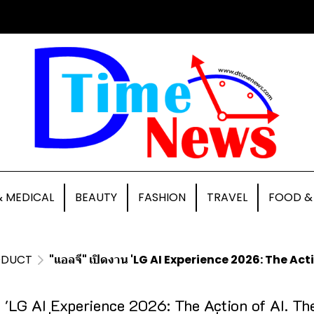
& MEDICAL
BEAUTY
FASHION
TRAVEL
FOOD &
ODUCT
"แอลจี" เปิดงาน 'LG AI Experience 2026: The Action of AI. The Freedom of You
น 'LG AI Experience 2026: The Action of AI. T