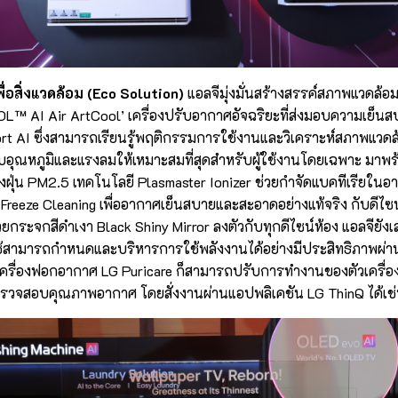
เพื่อสิ่งแวดล้อม (Eco Solution)
แอลจีมุ่งมั่นสร้างสรรค์สภาพแวดล้อมภ
L™ AI Air ArtCool’ เครื่องปรับอากาศอัจฉริยะที่ส่งมอบความเย็นส
rt AI ซึ่งสามารถเรียนรู้พฤติกรรมการใช้งานและวิเคราะห์สภาพแวด
ปรับอุณหภูมิและแรงลมให้เหมาะสมที่สุดสำหรับผู้ใช้งานโดยเฉพาะ ม
รองฝุ่น PM2.5 เทคโนโลยี Plasmaster Ionizer ช่วยกำจัดแบคทีเรียใ
reeze Cleaning เพื่ออากาศเย็นสบายและสะอาดอย่างแท้จริง กับดีไซน
ยกระจกสีดำเงา Black Shiny Mirror ลงตัวกับทุกดีไซน์ห้อง แอลจียังเ
ู้ใช้สามารถกำหนดและบริหารการใช้พลังงานได้อย่างมีประสิทธิภาพผ่
เครื่องฟอกอากาศ LG Puricare ก็สามารถปรับการทำงานของตัวเครื่อ
วจสอบคุณภาพอากาศ โดยสั่งงานผ่านแอปพลิเคชัน LG ThinQ ได้เช่