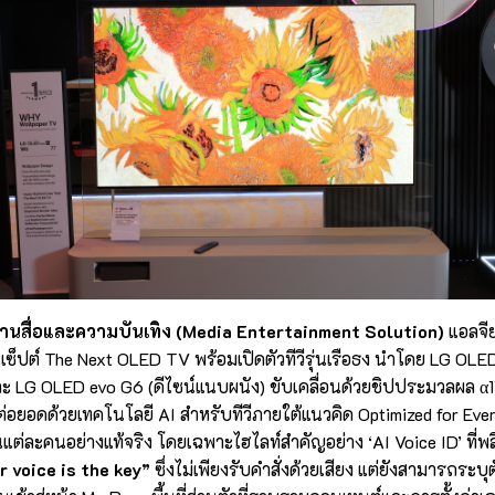
ันด้านสื่อและความบันเทิง (Media Entertainment Solution)
แอลจี
เซ็ปต์ The Next OLED TV พร้อมเปิดตัวทีวีรุ่นเรือธง นำโดย LG OLE
ละ LG OLED evo G6 (ดีไซน์แนบผนัง) ขับเคลื่อนด้วยชิปประมวลผล α
อมต่อยอดด้วยเทคโนโลยี AI สำหรับทีวีภายใต้แนวคิด Optimized for Ev
านแต่ละคนอย่างแท้จริง โดยเฉพาะไฮไลท์สำคัญอย่าง ‘AI Voice ID’ ที่
r voice is the key”
ซึ่งไม่เพียงรับคำสั่งด้วยเสียง แต่ยังสามารถระบุ