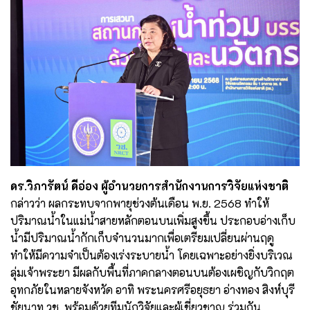
ดร.วิภารัตน์ ดีอ่อง ผู้อำนวยการสำนักงานการวิจัยแห่งชาติ
กล่าวว่า ผลกระทบจากพายุช่วงต้นเดือน พ.ย. 2568 ทำให้
ปริมาณน้ำในแม่น้ำสายหลักตอนบนเพิ่มสูงขึ้น ประกอบอ่างเก็บ
น้ำมีปริมาณน้ำกักเก็บจำนวนมากเพื่อเตรียมเปลี่ยนผ่านฤดู
ทำให้มีความจำเป็นต้องเร่งระบายน้ำ โดยเฉพาะอย่างยิ่งบริเวณ
ลุ่มเจ้าพระยา มีผลกับพื้นที่ภาคกลางตอนบนต้องเผชิญกับวิกฤต
อุทกภัยในหลายจังหวัด อาทิ พระนครศรีอยุธยา อ่างทอง สิงห์บุรี
ชัยนาท วช. พร้อมด้วยทีมนักวิจัยและผู้เชี่ยวชาญ ร่วมกัน