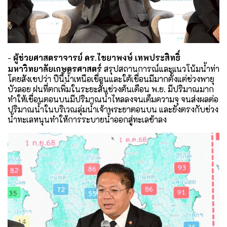
-
ผู้ช่วยศาสตราจารย์ ดร.ไชยาพงษ์ เทพประสิทธิ์
มหาวิทยาลัยเกษตรศาสตร์
สรุปสถานการณ์และแนวโน้มน้ำท่า
โดยสังเขปว่า ปีนี้น้ำเหนือเขื่อนและใต้เขื่อนมีมากตั้งแต่ช่วงพายุ
บัวลอย ฝนที่ตกเพิ่มในระยะสั้นช่วงต้นเดือน พ.ย. มีปริมาณมาก
ทำให้เขื่อนตอนบนมีปริมาณน้ำไหลลงจนเต็มความจุ จนส่งผลต่อ
ปริมาณน้ำในบริเวณลุ่มน้ำเจ้าพระยาตอนบน และยังตรงกับช่วง
น้ำทะเลหนุนทำให้การระบายน้ำออกสู่ทะเลช้าลง