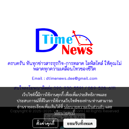
ครบครัน ทันทุกข่าวสารธุรกิจ-การตลาด ไลฟ์สไตล์ ให้คุณไม่
พลาดทุกความเคลื่อนไหวของชีวิต
Email : dtimenews.dee@gmail.com
สนใจลงโฆษณาติดต่อ 090-930-5591 / 089-528-6111
เว็บไซต์นี้มีการใช้งานคุกกี้ เพื่อเพิ่มประสิทธิภาพและ
ประสบการณ์ที่ดีในการใช้งานเว็บไซต์ของท่าน ท่านสามารถ
อ่านรายละเอียดเพิ่มเติมได้ที่
นโยบายความเป็นส่วนตัว
และ
Copyright © 2025-2026 | dtimenews.com | All Rights Reserved
นโยบายคุกกี้
ผู้เข้าชมวันนี้
5,743
ตั้งค่าคุกกี้
ยอมรับทั้งหมด
Powered By
MakeWebEasy