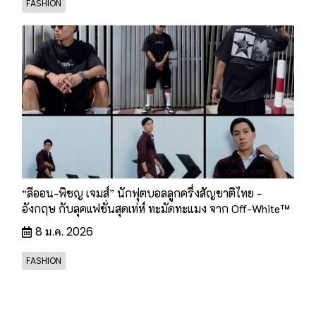
FASHION
“ลีออน-พิชญ เจมส์” นักฟุตบอลลูกครึ่งสัญชาติไทย -
อังกฤษ กับลุคแฟชั่นสุดเท่ห์ ทะมัดทะแมง จาก Off-White™
8 ม.ค. 2026
FASHION