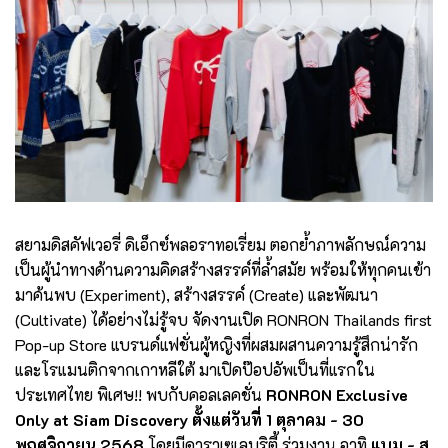
สยามดิสคัฟเวอรี่ ดิเอ็กซ์พลอราทอเรี่ยม ตอกย้ำภาพลักษณ์ความ
เป็นผู้นำทางด้านความคิดสร้างสรรค์ที่ล้ำสมัย พร้อมให้ทุกคนเข้า
มาค้นพบ (Experiment), สร้างสรรค์ (Create) และพัฒนา
(Cultivate) ได้อย่างไม่รู้จบ จัดงานเปิด RONRON Thailands first
Pop-up Store แบรนด์แฟชั่นผู้หญิงที่ผสมผสานความรู้สึกน่ารัก
และโรแมนติกจากเกาหลีใต้ มาเปิดป๊อปอัพเป็นที่แรกใน
ประเทศไทย พิเศษ!! พบกับคอลเลคชั่น
RONRON Exclusive
Only at Siam Discovery ตั้งแต่วันที่ 1 ตุลาคม - 30
พฤศจิกายน 2568
โดยมีดาราเซเลบริตี้ ร่วมงาน อาทิ
แบม - ส