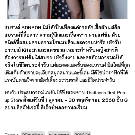
แบรนด์ RONRON ไม่ได้เป็นเพียงแค่การทำเสื้อผ้า แต่คือ
แบรนด์ที่สื่อสาร ความรู้สึกและเรื่องราว ผ่านแฟชั่น ด้วย
สไตล์ที่ผสมผสานความโรแมนติกและความน่ารัก เข้ากับ
อารมณ์ Kitsch และแคชชวล เหมาะสำหรับหญิงสาวที่
ต้องการแฟชั่นใส่สบาย เข้าถึงง่าย และสะท้อนอารมณ์ได้
จริงในชีวิตประจำวัน
แต่ละคอลเลคชั่นของแบรนด์ มีสไตล์ที่ถูก
เติมเต็มด้วยรายละเอียดสนุกสนานและขี้เล่น มีดีไซน์กราฟิกที่ได้
แรงบันดาลใจจากสัตว์เลี้ยง ธรรมชาติ และชีวิตประจำวัน
พบกับประสบการณ์แฟชั่นได้ที่ RONRON Thailands first Pop-
up Store
ตั้งแต่วันที่ 1 ตุลาคม - 30 พฤศจิกายน 2568 ชั้น G
สยามดิสคัฟเวอรี่ ดิเอ็กซ์พลอราทอเรี่ยม
DTimeNews
dtimenews
RONRON