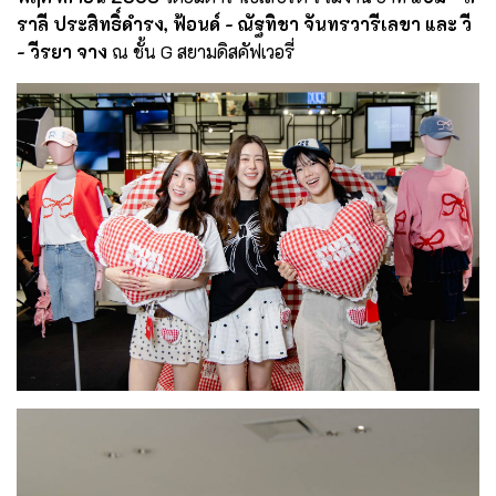
ราลี ประสิทธิ์ดำรง, ฟ้อนด์ - ณัฐทิชา จันทรวารีเลขา และ วี
- วีรยา จาง
ณ ชั้น G สยามดิสคัฟเวอรี่