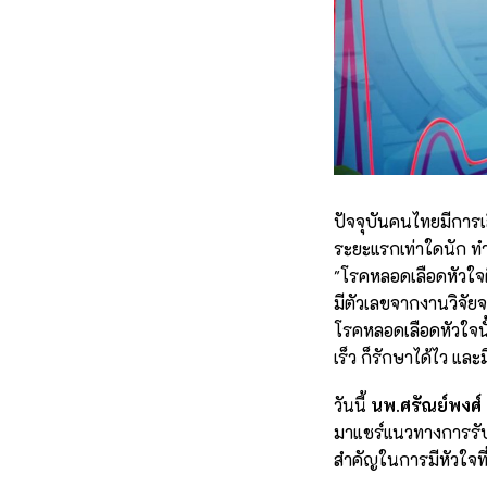
ปัจจุบันคนไทยมีการเส
ระยะแรกเท่าใดนัก ทำ
"โรคหลอดเลือดหัวใจตี
มีตัวเลขจากงานวิจั
โรคหลอดเลือดหัวใจน
เร็ว ก็รักษาได้ไว แล
วันนี้
นพ.ศรัณย์พงศ์
มาแชร์แนวทางการรับ
สำคัญในการมีหัวใจที