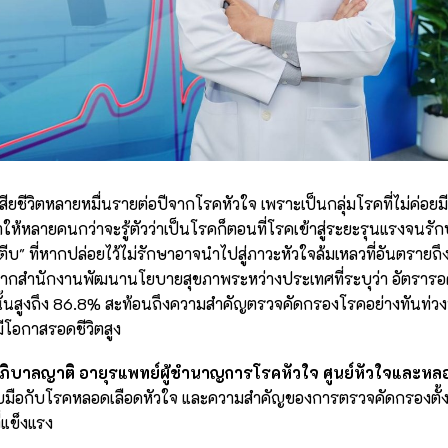
ียชีวิตหลายหมื่นรายต่อปีจากโรคหัวใจ เพราะเป็นกลุ่มโรคที่ไม่ค่อยมี
ให้หลายคนกว่าจะรู้ตัวว่าเป็นโรคก็ตอนที่โรคเข้าสู่ระยะรุนแรงจนร
บ" ที่หากปล่อยไว้ไม่รักษาอาจนำไปสู่ภาวะหัวใจล้มเหลวที่อันตรายถึง
ยจากสำนักงานพัฒนานโยบายสุขภาพระหว่างประเทศที่ระบุว่า อัตรารอ
ั้นสูงถึง 86.8% สะท้อนถึงความสำคัญตรวจคัดกรองโรคอย่างทันท่วง
ะมีโอกาสรอดชีวิตสูง
 ภิบาลญาติ อายุรแพทย์ผู้ชำนาญการโรคหัวใจ ศูนย์หัวใจและหลอ
มือกับโรคหลอดเลือดหัวใจ และความสำคัญของการตรวจคัดกรองตั้งแต่เ
่แข็งแรง