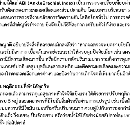
ายได้แก่ ABI (AnkleBrachial Index)
เป็นการตรวจเปรียบเทียบค่า
สำหรับคัดกรองภาวะหลอดเลือดแดงส่วนปลายตีบ โดยเฉพาะบริเวณขา 2 ข้า
ีขั้นตอนการตรวจที่ง่ายคล้ายการวัดความดันโลหิตโดยทั่วไป การตรวจดั
ที่สำคัญทั่วร่างกาย ซึ่งจัดเป็นวิธีที่สะดวก เตรียมตัวได้ง่าย และรวด
าลญาติ
อธิบายถึงสิ่งที่หลายคนมักสงสัยว่า "หากผลตรวจพบคราบไขมัน 
ละไม่มีอาการ เบื้องต้นแพทย์จะแนะนำให้ควบคุมปัจจัยเสี่ยง เช่น ลด
กรณีมีความเสี่ยงมากขึ้น หรือมีคราบพลัคปริมาณมาก รวมถึงการคุม
่ในเกณฑ์ปกติ งดสูบบุหรี่และสารเสพติด และติดตามผลเลือดและความด
งของโรคหลอดเลือดแดงต่างๆ และป้องกันการเกิดโรคที่เพิ่มมากขึ้นอีกด
ยพฤติกรรมที่ทำได้ทุกวัน
องแล้ว สามารถดูแลสุขภาพหัวใจให้แข็งแรง ได้ด้วยการปรับพฤติกร
บ 5 หมู่ และลดอาหารที่มีไขมันอิ่มตัวหรือผ่านการแปรรูป เช่น เนื้อส
ละขนมหวานที่มีไขมัน เนยหรือครีมปริมาณมาก ควบคู่ไปกับการออกกำ
ินเร็ว วิ่งเหยาะ ปั่นจักรยาน หรือว่ายน้ำให้ได้อย่างน้อยสัปดาห์ละ 15
้ง ต่อสัปดาห์