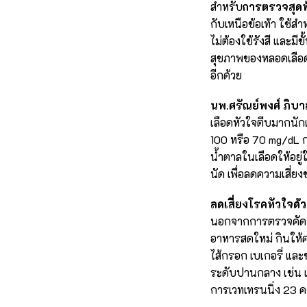
สำหรับ
การตรวจสุดท้
กับเหนือข้อเท้า ใช้
ไม่ต้องใช้รังสี และม
สุขภาพของหลอดเลือดแดง
อีกด้วย
นพ.ศรัณย์พงศ์ ภิบ
เลือดหัวใจตีบมากนักแ
100 หรือ 70 mg/dL 
น้ำตาลในเลือดให้อยู
นัด เพื่อลดความเสี่ย
ลดเสี่ยงโรคหัวใจด้ว
นอกจากการตรวจคัดกร
อาหารสดใหม่ กินให้คร
ไส้กรอก เบเกอรี่ แ
ระดับปานกลาง เช่น เด
การเวทเทรนนิ่ง 23 ครั