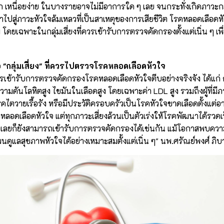
 เหนื่อยง่าย ในบางรายอาจไม่มีอาการใด ๆ เลย จนกระทั่งเกิดภาวะกล
ไปสู่ภาวะหัวใจล้มเหลวที่เป็นสาเหตุของการเสียชีวิต โรคหลอดเลือดหั
ม โดยเฉพาะในกลุ่มเสี่ยงที่ควรเข้ารับการตรวจคัดกรองตั้งแต่เนิ่น ๆ เพ
อ "กลุ่มเสี่ยง" ที่ควรไปตรวจโรคหลอดเลือดหัวใจ
ะควรเข้ารับการตรวจคัดกรองโรคหลอดเลือดหัวใจตีบอย่างจริงจัง ได้แก่ ก
ความดันโลหิตสูง ไขมันในเลือดสูง โดยเฉพาะค่า LDL สูง รวมถึงผู้ที่มีภ
รคไตวายเรื้อรัง หรือมีประวัติครอบครัวเป็นโรคหัวใจขาดเลือดตั้งแต่
ลอดเลือดหัวใจ แต่ทุกภาวะเสี่ยงล้วนเป็นตัวเร่งให้โรคพัฒนาได้รวดเ
เสี่ยงเลยก็ยังสามารถเข้ารับการตรวจคัดกรองได้เช่นกัน แม้โอกาสพบคว
นดูแลสุขภาพหัวใจได้อย่างเหมาะสมตั้งแต่เนิ่น ๆ" นพ.ศรัณย์พงศ์ ภิ