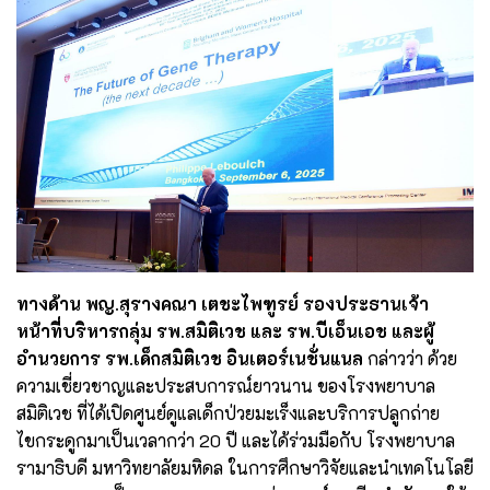
ทางด้าน พญ.สุรางคณา เตชะไพฑูรย์ รองประธานเจ้า
หน้าที่บริหารกลุ่ม รพ.สมิติเวช และ รพ.บีเอ็นเอช และผู้
อำนวยการ รพ.เด็กสมิติเวช อินเตอร์เนชั่นแนล
กล่าวว่า ด้วย
ความเชี่ยวชาญและประสบการณ์ยาวนาน ของโรงพยาบาล
สมิติเวช ที่ได้เปิดศูนย์ดูแลเด็กป่วยมะเร็งและบริการปลูกถ่าย
ไขกระดูกมาเป็นเวลากว่า 20 ปี และได้ร่วมมือกับ โรงพยาบาล
รามาธิบดี มหาวิทยาลัยมหิดล ในการศึกษาวิจัยและนำเทคโนโลยี