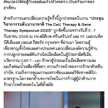
ดัดแปลงให้ต่อสู้กับเซลล์มะเร็งได้โดยตรง เป็นครั้งแรกของ
อาเซียน
สำหรับการแลกเปลี่ยนความรู้ครั้งนี้ถูกถ่ายทอดในงาน
"ประชุม
วิชาการระดับนานาชาติ The Cell Therapy & Gene
Therapy Symposium 2025"
ถูกจัดขึ้นระหว่างวันที่ 5 -7
กันยายน 2568 ณ รพ.สมิติเวช ศรีนครินทร์ และ รร. เมอเวนพิค
บีดีเอ็มเอส เวลเนส รีสอร์ท กรุงเทพฯ ที่ผ่านมา โดยรวมผู้
เชี่ยวชาญทั้งไทยและต่างประเทศ แลกเปลี่ยนองค์ความรู้ด้าน
การปลูกถ่ายเซลล์ต้นกำเนิดเม็ดเลือดในผู้ป่วยธาลัสซีเมีย,
นวัตกรรม CAR T- cell รักษาผู้ป่วยมะเร็งเม็ดเลือดขาวและ
มะเร็งต่อมน้ำเหลืองที่ดื้อยา, ความก้าวหน้าของการรักษาด้วยยีน
บำบัด, รวมถึงการดูแลภาวะแทรกซ้อนและผลวิจัยทางคลินิก
มาตรฐานโลก ตอกย้ำบทบาทไทยในการก้าวสู่ผู้นำด้านการ
รักษาโรคด้วยเทคโนโลยีล้ำสมัย