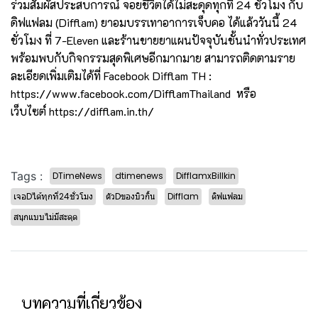
ร่วมสัมผัสประสบการณ์ จอยชีวิตได้ไม่สะดุดทุกที่ 24 ชั่วโมง กับ
ดิฟแฟลม (Difflam) ยาอมบรรเทาอาการเจ็บคอ ได้แล้ววันนี้ 24
ชั่วโมง ที่ 7-Eleven และร้านขายยาแผนปัจจุบันชั้นนำทั่วประเทศ
พร้อมพบกับกิจกรรมสุดพิเศษอีกมากมาย สามารถติดตามราย
ละเอียดเพิ่มเติมได้ที่ Facebook Difflam TH :
https://www.facebook.com/DifflamThailand
หรือ
เว็บไซต์
https://difflam.in.th/
Tags :
DTimeNews
dtimenews
DifflamxBillkin
เจอDได้ทุกที่24ชั่วโมง
ตัวDของบิวกิ้น
Difflam
ดิฟแฟลม
สนุกแบบไม่มีสะดุด
บทความที่เกี่ยวข้อง