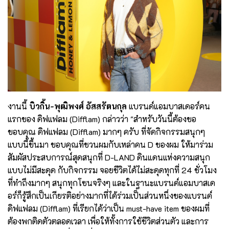
งานนี้
บิวกิ้น-พุฒิพงศ์ อัสสรัตนกุล
แบรนด์แอมบาสเดอร์คน
แรกของ ดิฟแฟลม (Difflam) กล่าวว่า "สำหรับวันนี้ต้องขอ
ขอบคุณ ดิฟแฟลม (Difflam) มากๆ ครับ ที่จัดกิจกรรมสนุกๆ
แบบนี้ขึ้นมา ขอบคุณที่ชวนผมกับเหล่าคน D ของผม ให้มาร่วม
สัมผัสประสบการณ์สุดสนุกที่ D-LAND ดินแดนแห่งความสนุก
แบบไม่มีสะดุด กับกิจกรรม จอยชีวิตได้ไม่สะดุดทุกที่ 24 ชั่วโมง
ที่ทำถึงมากๆ สนุกทุกโซนจริงๆ และในฐานะแบรนด์แอมบาสเด
อร์ก็รู้สึกเป็นเกียรติอย่างมากที่ได้ร่วมเป็นส่วนหนึ่งของแบรนด์
ดิฟแฟลม (Difflam) ที่เรียกได้ว่าเป็น must-have item ของผมที่
ต้องพกติดตัวตลอดเวลา เพื่อให้ทั้งการใช้ชีวิตส่วนตัว และการ