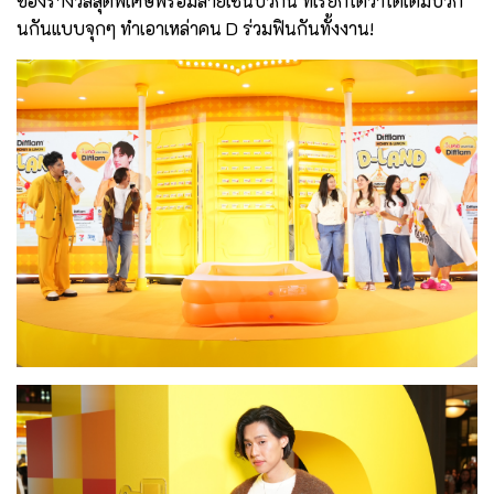
ของรางวัลสุดพิเศษพร้อมลายเซ็นบิวกิ้น ที่เรียกได้ว่าได้เติมบิวกิ้
นกันแบบจุกๆ ทำเอาเหล่าคน D ร่วมฟินกันทั้งงาน!