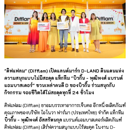
"ดิฟแฟลม" (Difflam) เปิดแลนด์มาร์ก D-LAND ดินแดนแห่ง
ความสนุกแบบไม่มีสะดุด แท็กทีม "บิวกิ้น - พุฒิพงศ์ แบรนด์
แอมบาสเดอร์" ชวนเหล่าคนดี D ของบิวกิ้น ร่วมสนุกกับ
กิจกรรม จอยชีวิตได้ไม่สะดุดทุกที่ 24 ชั่วโมง
ดิฟแฟลม (Difflam) ยาอมบรรเทาอาการเจ็บคอ อีกหนึ่งผลิตภัณฑ์
คุณภาพของบริษัท ไอโนวา ฟาร์มา (ประเทศไทย) จำกัด แท็กทีม
บิวกิ้น - พุฒิพงศ์ อัสสรัตนกุล
แบรนด์แอมบาสเดอร์ผลิตภัณฑ์
ดิฟแฟลม (Difflam) เสิร์ฟความสนุกแบบไร้สะดุด ในงาน D-