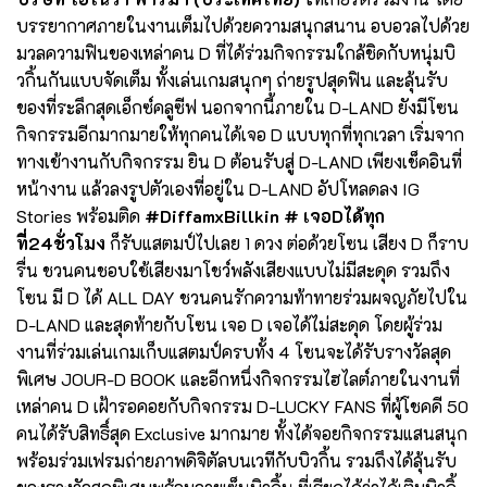
บรรยากาศภายในงานเต็มไปด้วยความสนุกสนาน อบอวลไปด้วย
มวลความฟินของเหล่าคน D ที่ได้ร่วมกิจกรรมใกล้ชิดกับหนุ่มบิ
วกิ้นกันแบบจัดเต็ม ทั้งเล่นเกมสนุกๆ ถ่ายรูปสุดฟิน และลุ้นรับ
ของที่ระลึกสุดเอ็กซ์คลูซีฟ นอกจากนี้ภายใน D-LAND ยังมีโซน
กิจกรรมอีกมากมายให้ทุกคนได้เจอ D แบบทุกที่ทุกเวลา เริ่มจาก
ทางเข้างานกับกิจกรรม ยิน D ต้อนรับสู่ D-LAND เพียงเช็คอินที่
หน้างาน แล้วลงรูปตัวเองที่อยู่ใน D-LAND อัปโหลดลง IG
Stories พร้อมติด
#DiffamxBillkin # เจอDได้ทุก
ที่24ชั่วโมง
ก็รับแสตมป์ไปเลย 1 ดวง ต่อด้วยโซน เสียง D ก็ราบ
รื่น ชวนคนชอบใช้เสียงมาโชว์พลังเสียงแบบไม่มีสะดุด รวมถึง
โซน มี D ได้ ALL DAY ชวนคนรักความท้าทายร่วมผจญภัยไปใน
D-LAND และสุดท้ายกับโซน เจอ D เจอได้ไม่สะดุด โดยผู้ร่วม
งานที่ร่วมเล่นเกมเก็บแสตมป์ครบทั้ง 4 โซนจะได้รับรางวัลสุด
พิเศษ JOUR-D BOOK และอีกหนึ่งกิจกรรมไฮไลต์ภายในงานที่
เหล่าคน D เฝ้ารอคอยกับกิจกรรม D-LUCKY FANS ที่ผู้โชคดี 50
คนได้รับสิทธิ์สุด Exclusive มากมาย ทั้งได้จอยกิจกรรมแสนสนุก
พร้อมร่วมเฟรมถ่ายภาพดิจิตัลบนเวทีกับบิวกิ้น รวมถึงได้ลุ้นรับ