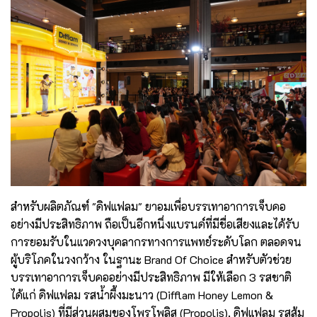
สำหรับผลิตภัณฑ์ "ดิฟแฟลม" ยาอมเพื่อบรรเทาอาการเจ็บคอ
อย่างมีประสิทธิภาพ ถือเป็นอีกหนึ่งแบรนด์ที่มีชื่อเสียงและได้รับ
การยอมรับในแวดวงบุคลากรทางการแพทย์ระดับโลก ตลอดจน
ผู้บริโภคในวงกว้าง ในฐานะ Brand Of Choice สำหรับตัวช่วย
บรรเทาอาการเจ็บคออย่างมีประสิทธิภาพ มีให้เลือก 3 รสชาติ
ได้แก่ ดิฟแฟลม รสน้ำผึ้งมะนาว (Difflam Honey Lemon &
Propolis) ที่มีส่วนผสมของโพรโพลิส (Propolis), ดิฟแฟลม รสส้ม