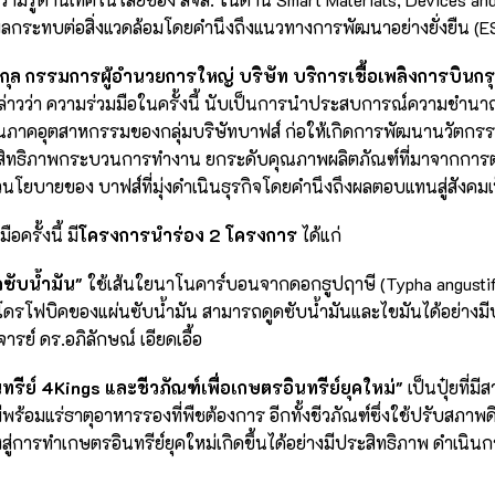
ผลกระทบต่อสิ่งแวดล้อมโดยคำนึงถึงแนวทางการพัฒนาอย่างยั่งยืน (E
ดิศกุล กรรมการผู้อำนวยการใหญ่ บริษัท บริการเชื้อเพลิงการบินกร
่าวว่า ความร่วมมือในครั้งนี้ นับเป็นการนำประสบการณ์ความช
ในภาคอุตสาหกรรมของกลุ่มบริษัทบาฟส์ ก่อให้เกิดการพัฒนานวัตกรร
ระสิทธิภาพกระบวนการทำงาน ยกระดับคุณภาพผลิตภัณฑ์ที่มาจากการ
วนโยบายของ บาฟส์ที่มุ่งดำเนินธุรกิจโดยคำนึงถึงผลตอบแทนสู่สังคม
ือครั้งนี้ มี
โครงการนำร่อง 2 โครงการ
ได้แก่
ดซับน้ำมัน"
ใช้เส้นใยนาโนคาร์บอนจากดอกธูปฤาษี (Typha angustifoli
โดรโฟบิคของแผ่นซับน้ำมัน สามารถดูดซับน้ำมันและไขมันได้อย่างมี
ย์ ดร.อภิลักษณ์ เอียดเอื้อ
นทรีย์ 4Kings และชีวภัณฑ์เพื่อเกษตรอินทรีย์ยุคใหม่"
เป็นปุ๋ยที่ม
คมีพร้อมแร่ธาตุอาหารรองที่พืชต้องการ อีกทั้งชีวภัณฑ์ซึ่งใช้ปรับสภ
สู่การทำเกษตรอินทรีย์ยุคใหม่เกิดขึ้นได้อย่างมีประสิทธิภาพ ดำเนิ