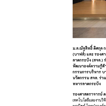
ม.ล.ณัฐสิทธิ์ ดิศก
(บาฟส์) และ รองศา
ลาดกระบัง (สจล.) 
พัฒนาองค์ความรู้ด
กรรมการบริหาร บาฟ
นวัตกรรม สจล. ร่วม
ทหารลาดกระบัง
รองศาสตราจารย์ ดร.
เทคโนโลยีและงานวิจ
พาณิชย์ โดยนำองค์คว