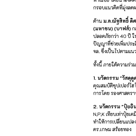
กรอบแนวคิดที่มุ่งลด
ด้าน
ม.ล.ณัฐสิทธิ์ 
(มหาชน) (บาฟส์)
กล
ปลอดภัยกว่า 40 ปี 
ปัญญาที่ช่วยเพิ่มป
จล. ซึ่งเป็นไปตามแน
ทั้งนี้ ภายใต้ความร่วมม
1. นวัตกรรม "วัสดุดู
คุณสมบัติซุปเปอร์ไฮ
การโดย รองศาสตราจาร
2. นวัตกรรม "ปุ๋ยอิ
N,P,K เทียบเท่าปุ๋ยเ
ทำให้การเปลี่ยนแปลง
ดร.เกษม สร้อยทอง