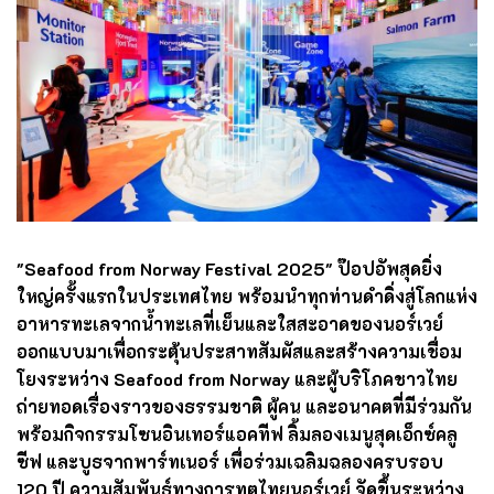
"Seafood from Norway Festival 2025" ป๊อปอัพสุดยิ่ง
ใหญ่ครั้งแรกในประเทศไทย พร้อมนำทุกท่านดำดิ่งสู่โลกแห่ง
อาหารทะเลจากน้ำทะเลที่เย็นและใสสะอาดของนอร์เวย์
ออกแบบมาเพื่อกระตุ้นประสาทสัมผัสและสร้างความเชื่อม
โยงระหว่าง Seafood from Norway และผู้บริโภคชาวไทย
ถ่ายทอดเรื่องราวของธรรมชาติ ผู้คน และอนาคตที่มีร่วมกัน
พร้อมกิจกรรมโซนอินเทอร์แอคทีฟ ลิ้มลองเมนูสุดเอ็กซ์คลู
ซีฟ และบูธจากพาร์ทเนอร์ เพื่อร่วมเฉลิมฉลองครบรอบ
120 ปี ความสัมพันธ์ทางการทูตไทยนอร์เวย์ จัดขึ้นระหว่าง