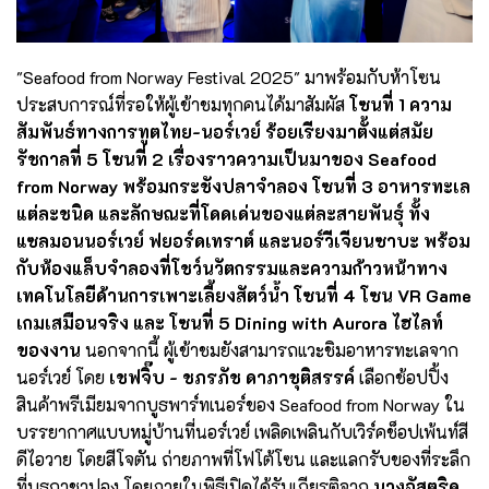
"Seafood from Norway Festival 2025" มาพร้อมกับห้าโซน
ประสบการณ์ที่รอให้ผู้เข้าชมทุกคนได้มาสัมผัส
โซนที่ 1
ความ
สัมพันธ์ทางการทูตไทย-นอร์เวย์ ร้อยเรียงมาตั้งแต่สมัย
รัชกาลที่ 5 โซนที่ 2 เรื่องราวความเป็นมาของ Seafood
from Norway พร้อมกระชังปลาจำลอง โซนที่ 3 อาหารทะเล
แต่ละชนิด และลักษณะที่โดดเด่นของแต่ละสายพันธุ์ ทั้ง
แซลมอนนอร์เวย์ ฟยอร์ดเทราต์ และนอร์วีเจียนซาบะ พร้อม
กับห้องแล็บจำลองที่โชว์นวัตกรรมและความก้าวหน้าทาง
เทคโนโลยีด้านการเพาะเลี้ยงสัตว์น้ำ โซนที่ 4 โซน VR Game
เกมเสมือนจริง และ โซนที่ 5 Dining with Aurora ไฮไลท์
ของงาน
นอกจากนี้ ผู้เข้าชมยังสามารถแวะชิมอาหารทะเลจาก
นอร์เวย์ โดย
เชฟจิ๊บ - ชภรภัช ดาภาชุติสรรค์
เลือกช้อปปิ้ง
สินค้าพรีเมียมจากบูธพาร์ทเนอร์ของ Seafood from Norway ใน
บรรยากาศแบบหมู่บ้านที่นอร์เวย์ เพลิดเพลินกับเวิร์คช็อปเพ้นท์สี
ดีไอวาย โดยสีโจตัน ถ่ายภาพที่โฟโต้โซน และแลกรับของที่ระลึก
ที่บูธกาชาปอง โดยภายในพิธีเปิดได้รับเกียรติจาก
นางอัสตริด