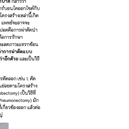
ยาบาล
กล่าวว่า
าร์บอนไดออกไซด์กับ
งสร้างเหล่านี้เกิด
ๆ แพทย์จะอาจจะ
ัดปอดคือการผ่าตัดนำ
คือการรักษา
ดีและลดภาวะแทรกซ้อน
ว่าการผ่าตัดแบบ
่าอีกด้วย
และเป็นวิธี
ตัดออก เช่น 1. ตัด
วนย่อยตามโครงสร้าง
ctomy) เป็นวิธีที่
(Pneumonectomy) มัก
กี่ยวข้องออก แล้วต่อ
ญ่