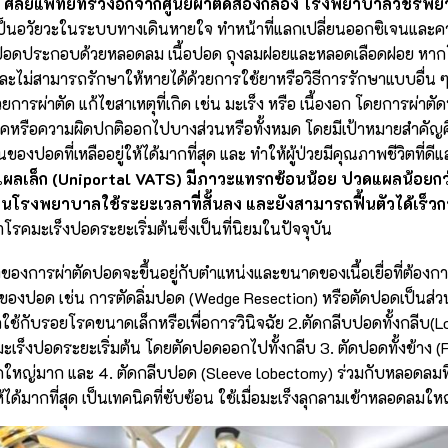
ย ศัลยแพทย์ทรวงอกจากศูนย์ผ่าตัดส่องกล้อง โรงพยาบาลวชิรพ
็นอวัยวะในระบบทางเดินหายใจ ทำหน้าที่แลกเปลี่ยนออกซิเจนและค
ปอดประกอบด้วยหลอดลม เนื้อปอด ถุงลมฝอยและหลอดเลือดฝอย หากโคร
ละไม่สามารถรักษาให้หายได้ด้วยการใช้ยาหรือวิธีการรักษาแบบอื่น 
ารผ่าตัด แก้ไขสาเหตุที่เกิด เช่น มะเร็ง หรือ เนื้องอก โดยการผ่าต
อยโรคหรือความผิดปกติออกไปบางส่วนหรือทั้งหมด โดยมีเป้าหมายสำคัญ
ปอดที่เหลืออยู่ให้ได้มากที่สุด และ ทำให้ผู้ป่วยมีคุณภาพชีวิตที่
งแผลเล็ก (Uniportal VATS) มีภาวะแทรกซ้อนน้อย ปวดแผลน้อยก
โรงพยาบาลใช้ระยะเวลาที่สั้นลง และยังสามารถฟื้นตัวได้เร็วกว
รคมะเร็งปอดระยะเริ่มต้นซึ่งเป็นที่นิยมในปัจจุบัน
องการผ่าตัดปอดจะขึ้นอยู่กับตำแหน่งและขนาดของเนื้อเยื่อที่ต้องการ
ของปอด เช่น การตัดลิ่มปอด (Wedge Resection) หรือตัดปอดเป็นส่
ช้กับรอยโรคขนาดเล็กหรือเพื่อการวินิจฉัย 2.ตัดกลีบปอดทั้งกลีบ(Lobe
ร็งปอดระยะเริ่มต้น โดยตัดปอดออกไปทั้งกลีบ 3. ตัดปอดทั้งข้าง 
ใหญ่มาก และ 4. ตัดกลีบปอด (Sleeve lobectomy) ร่วมกับหลอดลมที่เ
้ได้มากที่สุด เป็นเทคนิคที่ซับซ้อน ใช้เมื่อมะเร็งลุกลามเข้าหลอดลมให