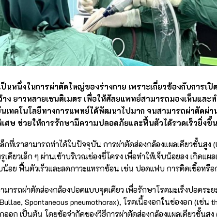
เป็นหนึ่งในการผ่าตัดใหญ่ของร่างกาย เพราะเกี่ยวข้องกับการเปิด
ลกว้าง ยาวหลายเซนติเมตร เพื่อให้ศัลยแพทย์สามารถมองเห็นและทำก
ุบันเทคโนโลยีทางการแพทย์ได้พัฒนาไปมาก จนสามารถผ่าตัดผ่าน
ิเศษ ช่วยให้การรักษามีความปลอดภัยและฟื้นตัวได้รวดเร็วยิ่งขึ้
็กที่เราสามารถทำได้ในปัจจุบัน การผ่าตัดส่องกล้องแผลเดียวชั้นสูง 
ูเดียวเล็ก ๆ ผ่านเข้าบริเวณช่องซี่โครง เพื่อทำให้เจ็บน้อยลง เกิดแผ
็บน้อย ฟื้นตัวเร็วและลดภาวะแทรกซ้อน เช่น ปอดแฟบ การติดเชื้อหรือก
ามารถผ่าตัดส่องกล้องปอดแบบจุดเดียว เพื่อรักษาโรคมะเร็งปอดระยะ
Bullae, Spontaneous pneumothorax), โรคเนื้องอกในช่องอก (เช่น 
อก เป็นต้น โดยข้อจำกัดของวิธีการผ่าตัดส่องกล้องแผลเดียวชั้นสูง 