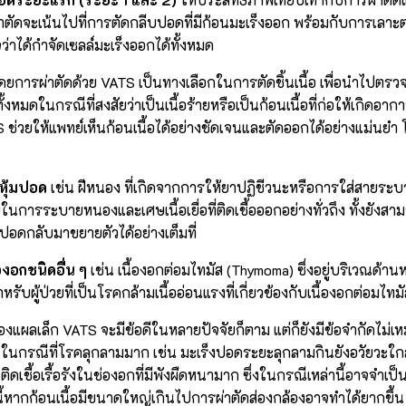
าตัดจะเน้นไปที่การตัดกลีบปอดที่มีก้อนมะเร็งออก พร้อมกับการเลาะต่
นใจว่าได้กำจัดเซลล์มะเร็งออกได้ทั้งหมด
ยการผ่าตัดด้วย VATS เป็นทางเลือกในการตัดชิ้นเนื้อ เพื่อนำไปตรว
ั้งหมดในกรณีที่สงสัยว่าเป็นเนื้อร้ายหรือเป็นก้อนเนื้อที่ก่อให้เกิดอากา
 ช่วยให้แพทย์เห็นก้อนเนื้อได้อย่างชัดเจนและตัดออกได้อย่างแม่นยำ 
หุ้มปอด
เช่น ฝีหนอง ที่เกิดจากการให้ยาปฏิชีวนะหรือการใส่สายระบา
ยในการระบายหนองและเศษเนื้อเยื่อที่ติดเชื้อออกอย่างทั่วถึง ทั้งยั
ห้ปอดกลับมาขยายตัวได้อย่างเต็มที่
งอกชนิดอื่น ๆ
เช่น เนื้องอกต่อมไทมัส (Thymoma) ซึ่งอยู่บริเวณด้านห
บผู้ป่วยที่เป็นโรคกล้ามเนื้ออ่อนแรงที่เกี่ยวข้องกับเนื้องอกต่อมไทม
กล้องแผลเล็ก VATS จะมีข้อดีในหลายปัจจัยก็ตาม แต่ก็ยังมีข้อจำกัดไม่เ
น ในกรณีที่โรคลุกลามมาก เช่น มะเร็งปอดระยะลุกลามกินยังอวัยวะใกล
ติดเชื้อเรื้อรังในช่องอกที่มีพังผืดหนามาก ซึ่งในกรณีเหล่านี้อาจจำเป็
ี้หากก้อนเนื้อมีขนาดใหญ่เกินไปการผ่าตัดส่องกล้องอาจทำได้ยากขึ้