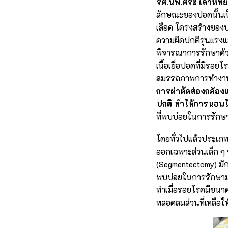
รศ.นพ.ศิระ เลาหทั
ลักษณะของปอดนั้นเป
เลือด โครงสร้างของ
ความผิดปกติรุนแรงแ
พิจารณาการรักษาด้วยก
เนื้อเยื่อปอดที่มีร
สมรรถภาพการทำงานของ
การผ่าตัดส่องกล้อ
ปกติ ทำให้การนอนใน
ที่พบบ่อยในการรักษาโ
โดยทั่วไปแล้วประเภทข
ออกเฉพาะส่วนเล็ก ๆ 
(Segmentectomy) มักใ
พบบ่อยในการรักษามะเ
ทำเมื่อรอยโรคมีขนาด
หลอดลมส่วนที่เหลือให