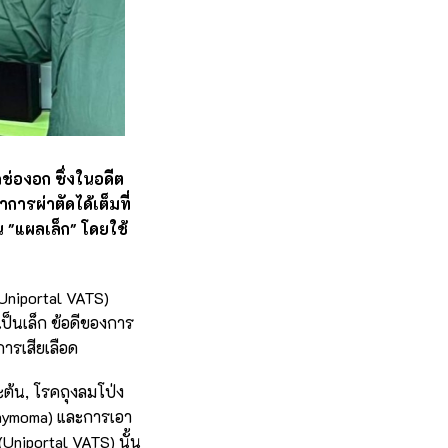
ช่องอก ซึ่งในอดีต
ารผ่าตัดได้เต็มที่
 "แผลเล็ก" โดยใช้
น
(Uniportal VATS)
ลเป็นเล็ก ข้อดีของการ
ารเสียเลือด
ต้น, โรคถุงลมโป่ง
thymoma) และการเอา
(Uniportal VATS) นั้น