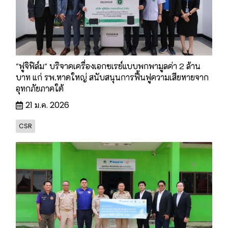
"ฟูจิฟิล์ม" บริจาคเครื่องเอกซเรย์แบบพกพามูลค่า 2 ล้าน
บาท แก่ รพ.หาดใหญ่ สนับสนุนการฟื้นฟูความเสียหายจาก
อุทกภัยภาคใต้
21 ม.ค. 2026
CSR