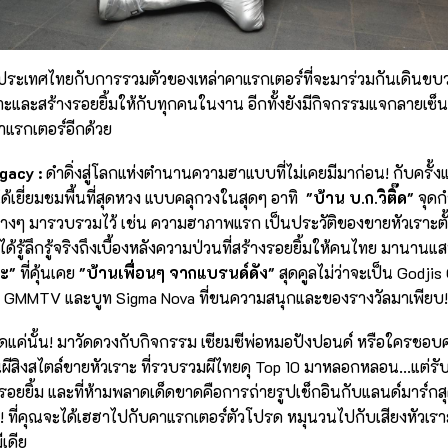
นประเทศไทยกับการรวมตัวของเหล่าคาแรกเตอร์ที่จะมาร่วมกันเดินขบวน
เราะและสร้างรอยยิ้มให้กับทุกคนในงาน อีกทั้งยังมีกิจกรรมแจกลายเซ
าแรกเตอร์อีกด้วย
gacy :
ดำดิ่งสู่โลกแห่งตำนานความฮาแบบที่ไม่เคยมีมาก่อน! กับครั้งแ
ด้เยี่ยมชมพื้นที่สุดหวง แบบคลุกวงในสุดๆ อาทิ
"บ้าน บ.ก.วิติ๊ด"
จุดก
างๆ มารวบรวมไว้ เช่น ความฮาภาพแรก เป็นประวัติของขายหัวเราะตั้
ะได้รู้ลึกรู้จริงถึงเบื้องหลังความป่วนที่สร้างรอยยิ้มให้คนไทย มานา
าะ"
ที่คุ้นเคย
"บ้านเพื่อนๆ จากแบรนด์ดัง"
สุดคูลไม่ว่าจะเป็น Godjis
 บูท GMMTV และบูท Sigma Nova ที่ขนความสนุกและของรางวัลมาเพียบ!
ดแค่นั้น! มาวัดดวงกับกิจกรรม เซียมซีพ่อหมอปังปอนด์ หรือใครชอบค
ผีสิงสไตล์ขายหัวเราะ ที่รวบรวมผีไทยดุ Top 10 มาหลอกหลอน...แต่รับรอ
อยยิ้ม และที่ห้ามพลาดเด็ดขาดคือการถ่ายรูปเช็กอินกับแลนด์มาร์ก
! ที่คุณจะได้เฮฮาไปกับคาแรกเตอร์ตัวโปรด หมุนวนไปกับเสียงหัวเ
เดีย