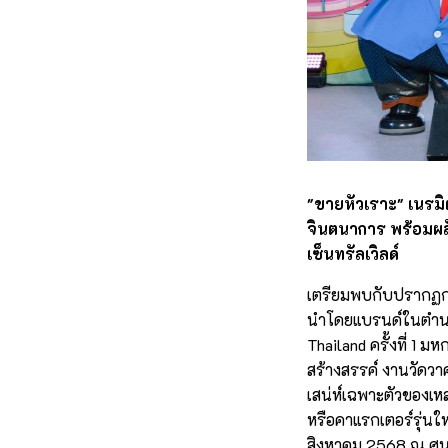
"ขายหัวเราะ" เนรมิ
จินตนาการ พร้อมผลั
เซ็นทรัลเวิลด์
เตรียมพบกับปรากฏการณ
นำโดยแบรนด์ในตำนาน
Thailand ครั้งที่ 
สร้างสรรค์ งานวัดวา
เสน่ห์เฉพาะตัวของเห
หรือคาแรกเตอร์รุ่นใหม่
สิงหาคม 2568 ณ ศูนย์