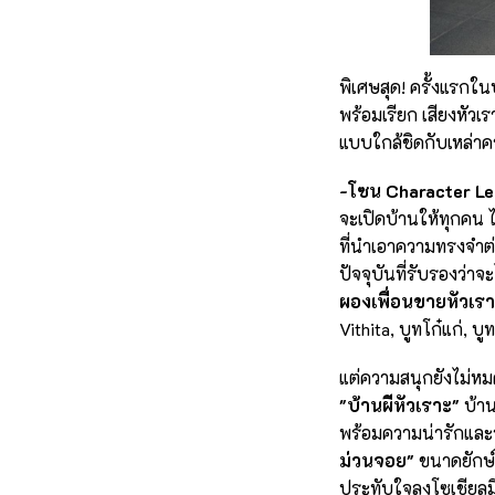
พิเศษสุด! ครั้งแรกใ
พร้อมเรียก เสียงหัว
แบบใกล้ชิดกับเหล่าค
-โซน Character Le
จะเปิดบ้านให้ทุกคน ไ
ที่นำเอาความทรงจำต่
ปัจจุบันที่รับรองว่าจ
ผองเพื่อนขายหัวเร
Vithita, บูทโก๋แก่,
แต่ความสนุกยังไม่หม
"บ้านผีหัวเราะ"
บ้าน
พร้อมความน่ารักและร
ม่วนจอย"
ขนาดยักษ์
ประทับใจลงโซเชียลมี