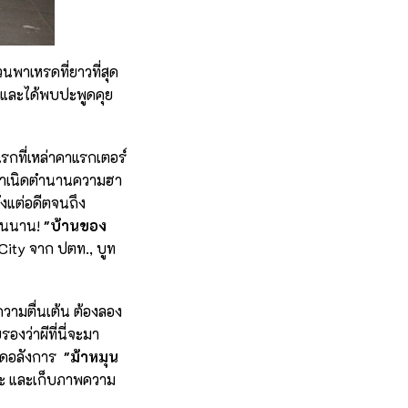
พาเหรดที่ยาวที่สุด
็นและได้พบปะพูดคุย
รกที่เหล่าคาแรกเตอร์
ำเนิดตำนานความฮา
งแต่อดีตจนถึง
นแสนนาน!
"บ้านของ
 City จาก ปตท., บูท
วามตื่นเต้น ต้องลอง
งว่าผีที่นี่จะมา
สุดอลังการ
"ม้าหมุน
ราะ และเก็บภาพความ