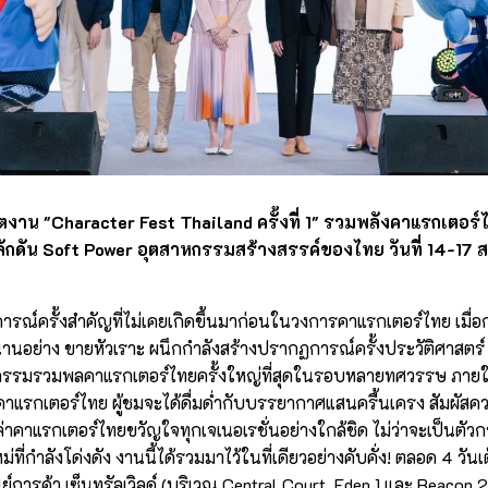
ตงาน "Character Fest Thailand ครั้งที่ 1" รวมพลังคาแรกเตอร์
กดัน Soft Power อุตสาหกรรมสร้างสรรค์ของไทย วันที่ 14-17 ส.ค.
์ครั้งสำคัญที่ไม่เคยเกิดขึ้นมาก่อนในวงการคาแรกเตอร์ไทย เมื่อกลุ
อย่าง ขายหัวเราะ ผนึกกำลังสร้างปรากฏการณ์ครั้งประวัติศาสตร์ 
1 มหกรรมรวมพลคาแรกเตอร์ไทยครั้งใหญ่ที่สุดในรอบหลายทศวรรษ ภายใ
คาแรกเตอร์ไทย ผู้ชมจะได้ดื่มด่ำกับบรรยากาศแสนครื้นเครง สัมผัสคว
ล่าคาแรกเตอร์ไทยขวัญใจทุกเจเนอเรชั่นอย่างใกล้ชิด ไม่ว่าจะเป็นตั
ที่กำลังโด่งดัง งานนี้ได้รวมมาไว้ในที่เดียวอย่างคับคั่ง! ตลอด 4 วันเต็ม
การค้า เซ็นทรัลเวิลด์ (บริเวณ Central Court, Eden 1 และ Beacon 2 