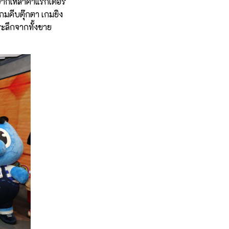
จากเหล่าคาแรกเตอร์
กมคีบตุ๊กตา เกมยิง
ะลึกจากทั้งขาย