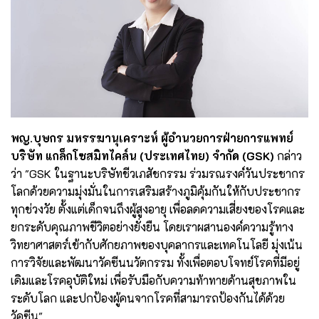
พญ.บุษกร มหรรฆานุเคราะห์ ผู้อำนวยการฝ่ายการแพทย์
บริษัท แกล็กโซสมิทไคล์น (ประเทศไทย) จำกัด (GSK)
กล่าว
ว่า "GSK ในฐานะบริษัทชีวเภสัชกรรม ร่วมรณรงค์วันประชากร
โลกด้วยความมุ่งมั่นในการเสริมสร้างภูมิคุ้มกันให้กับประชากร
ทุกช่วงวัย ตั้งแต่เด็กจนถึงผู้สูงอายุ เพื่อลดความเสี่ยงของโรคและ
ยกระดับคุณภาพชีวิตอย่างยั่งยืน โดยเราผสานองค์ความรู้ทาง
วิทยาศาสตร์เข้ากับศักยภาพของบุคลากรและเทคโนโลยี มุ่งเน้น
การวิจัยและพัฒนาวัคซีนนวัตกรรม ทั้งเพื่อตอบโจทย์โรคที่มีอยู่
เดิมและโรคอุบัติใหม่ เพื่อรับมือกับความท้าทายด้านสุขภาพใน
ระดับโลก และปกป้องผู้คนจากโรคที่สามารถป้องกันได้ด้วย
วัคซีน"