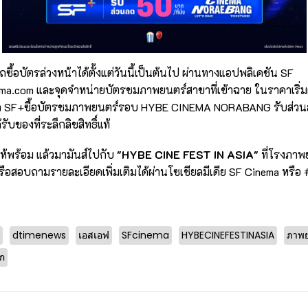
ื้อบัตรล่วงหน้าได้ตั้งแต่วันนี้เป็นต้นไป ผ่านทางแอปพลิเคชัน SF
ma.com
และจุดจำหน่ายบัตรชมภาพยนตร์สาขาที่เข้าฉาย ในราคาเริ่มต
ิก SF+ซื้อบัตรชมภาพยนตร์รอบ HYBE CINEMA NORABANG รับส่วนลดเพ
รับของที่ระลึกลิขสิทธิ์แท้
ห้พร้อม แล้วมามันส์ไปกับ
"HYBE CINE FEST IN ASIA"
ที่โรงภาพ
ือสอบถามรายละเอียดเพิ่มเติมได้ผ่านโซเชียลมีเดีย SF Cinema หรือ
dtimenews
เอสเอฟ
SFcinema
HYBECINEFESTINASIA
ภาพย
ลก