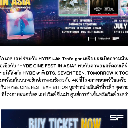
อ เอส เอฟ ร่วมกับ HYBE และ Trafalgar เตรียมระเบิดความมันส
ชียกับ "HYBE CINE FEST IN ASIA" พบกับภาพยนตร์คอนเสิร์ต 5
ภายใต้สังกัด HYBE อาทิ BTS, SEVENTEEN, TOMORROW X T
มพร้อมกันบนจอยักษ์ภาพคมชัดระดับ
4K ที่โรงภาพยนตร์ในเครือ
ับ HYBE CINE FEST EXHIBITION บูธจำหน่ายสินค้าที่ระลึก จุดถ่
ี่โรงภาพยนตร์เอส เอฟ เวิลด์ ซีเนม่า ศูนย์การค้าเซ็นทรัลเวิลด์ ระหว่าง