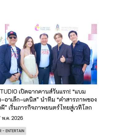
TUDIO เปิดฉากคานส์วันแรก! “แบม
–อาเล็ก–เดนิส” นำทีม “คำสารภาพของ
ผี” เริ่มภารกิจภาพยนตร์ไทยสู่เวทีโลก
7 พ.ค. 2026
 - ENTERTAIN