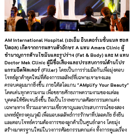
AM International Hospital (เอเอ็ม อินเตอร์เนชั่นแนล ฮอส
ปิตอล) เกิดจากการผสานตัวอักษร A แทน Amara Clinic ผู้
ชำนาญการด้านไขมันและรูปร่าง (Fat & Body) และ M แทน
Doctor Mek Clinic ผู้มีชื่อเสียงและประสบการณ์ด้านโปร
แกรมฉีดฟิลเลอร์ (Filler)
โดยเป็นการร่วมมือกันเพื่อมุ่งตอบ
โจทย์ลูกค้ายุคใหม่ที่ต้องการผลลัพธ์ที่เฉพาะเจาะจงและ
ครอบคลุมมากยิ่งขึ้น ภายใต้สโลแกน
"AMplify Your Beauty"
โดดเด่นทุกความงาม เพื่อขยายศักยภาพความงามของแต่ละ
บุคคลให้ชัดเจนยิ่งขึ้น ถือเป็นโรงพยาบาลศัลยกรรมตกแต่ง
เฉพาะทาง ที่รวมเอาความเชี่ยวชาญและประสบการณ์ของสอง
แพทย์ผู้ทรงคุณวุฒิ เพื่อมอบผลลัพธ์การรักษาที่ปลอดภัย ยั่งยืน
และตอบโจทย์ความต้องการของลูกค้าเป็นศูนย์กลาง โดยมุ่ง
สร้างมาตรฐานใหม่ในวงการศัลยกรรมตกแต่ง ทั้งการดูแลเรื่อง