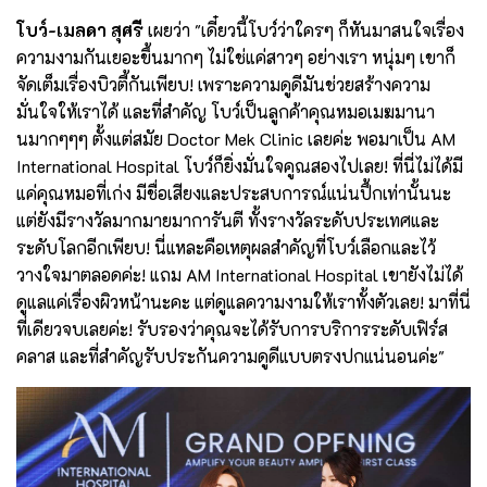
โบว์-เมลดา สุศรี
เผยว่า "เดี๋ยวนี้โบว์ว่าใครๆ ก็หันมาสนใจเรื่อง
ความงามกันเยอะขึ้นมากๆ ไม่ใช่แค่สาวๆ อย่างเรา หนุ่มๆ เขาก็
จัดเต็มเรื่องบิวตี้กันเพียบ! เพราะความดูดีมันช่วยสร้างความ
มั่นใจให้เราได้ และที่สำคัญ โบว์เป็นลูกค้าคุณหมอเมฆมานา
นมากๆๆๆ ตั้งแต่สมัย Doctor Mek Clinic เลยค่ะ พอมาเป็น AM
International Hospital โบว์ก็ยิ่งมั่นใจคูณสองไปเลย! ที่นี่ไม่ได้มี
แค่คุณหมอที่เก่ง มีชื่อเสียงและประสบการณ์แน่นปึ้กเท่านั้นนะ
แต่ยังมีรางวัลมากมายมาการันตี ทั้งรางวัลระดับประเทศและ
ระดับโลกอีกเพียบ! นี่แหละคือเหตุผลสำคัญที่โบว์เลือกและไว้
วางใจมาตลอดค่ะ! แถม AM International Hospital เขายังไม่ได้
ดูแลแค่เรื่องผิวหน้านะคะ แต่ดูแลความงามให้เราทั้งตัวเลย! มาที่นี่
ที่เดียวจบเลยค่ะ! รับรองว่าคุณจะได้รับการบริการระดับเฟิร์ส
คลาส และที่สำคัญรับประกันความดูดีแบบตรงปกแน่นอนค่ะ"