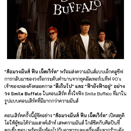
"ล้อมวงมันส์ ฟัน เน็ตเวิร์ค"
พร้อมส่งความมันส์แบบเอ็กคลูซีฟ
การกลับมาของวงร็อกระดับตำนานจากยุคอัลเทอร์เนทีฟ 90's
เจ้าของเพลงดังตลอดกาล
"ดีเกินไป" และ "ฟ้ายังฟ้าอยู่" อย่าง
วง Smile Buffalo
ในคอนเสิร์ต ตั้งใจฟัง Smile Buffalo ที่มาใน
รูปแบบคอนเสิร์ตที่มีมากกว่าความมันส์
คอนเสิร์ตครั้งนี้ผู้จัดอย่าง
"ล้อมวงมันส์ ฟัน เน็ตเวิร์ค"
เปิดสตูดิ
โอให้ผู้ชมได้ร่วมแฮงค์เอ้าท์ เสพความมันส์ ใกล้ชิดกับศิลปินที่
คุณชื่นชอบ พร้อมอิ่มท้องไปกับอาหารและเครื่องดื่มจากร้านดัง