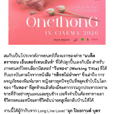
สมกับเป็นโปรเจกต์ภาพยนตร์เรื่องแรกของค่าย
"แบล็ค
ดรากอน เอ็นเตอร์เทนเม้นท์"
ที่ได้ปลุกปั้นเองกับมือ สำหรับ
ภาพยนตร์ไทยบล็อกบัสเตอร์
"วันทอง" (Working Title)
ที่ได้
รับแรงบันดาลใจจากหนังสือ
"รติรสไม่นำพา"
ซึ่งเล่าถึง การ
ผจญภัยของพิมพ์มาดา หญิงสาวยุคปัจจุบันที่หลุดเข้าไปในโลก
ของ
"วันทอง"
ที่สุดท้ายแล้วต้องมีชะตากรรมถูกประหารเพราะ
ชายที่รักอย่างขุนแผนและขุนช้าง เธอจึงจำเป็นต้องหาทางเอา
ชีวิตรอดและหนีชะตาชีวิตอันน่าอดสูเพื่อกลับบ้านให้ได้
งานนี้ได้ผู้กำกับจาก Long Live Love! "
มุก ปิยะกานต์ บุตร