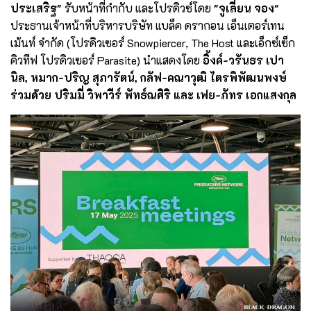
ประเสริฐ"
รับหน้าที่กำกับ และโปรดิวซ์โดย
"จูเลี่ยน จอง"
ประธานเจ้าหน้าที่บริหารบริษัท แบล็ค ดรากอน เอ็นเตอร์เทน
เม้นท์ จำกัด (โปรดิวเซอร์ Snowpiercer, The Host และเอ็กซ์เซ็ก
คิวทีฟ โปรดิวเซอร์ Parasite) นำแสดงโดย
อิ้งค์-วรันธร เปา
นิล, หมาก-ปริญ สุภารัตน์, กลัฟ-คณาวุฒิ ไตรพิพัฒนพงษ์
ร่วมด้วย ปริมมี่ วิพาวีร์ พัทธ์ณศิริ และ เฟย-ภัทร เอกแสงกุล