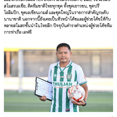
สโมสรเอเชีย, ติดทีมชาติไทยทุกชุด ทั้งชุดเยาวชน, ชุดปรี
โอลิมปิก, ชุดเอเชียนเกมส์ และชุดใหญ่ในรายการสำคัญระดับ
นานาชาติ นอกจากนี้ยังเคยเป็นหัวหน้าโค้ชและผู้ช่วยโค้ชให้กับ
หลายสโมสรชั้นนำในไทยลีก ปัจจุบันดำรงตำแหน่งผู้ช่วยโค้ชทีม
การท่าเรือ เอฟซี