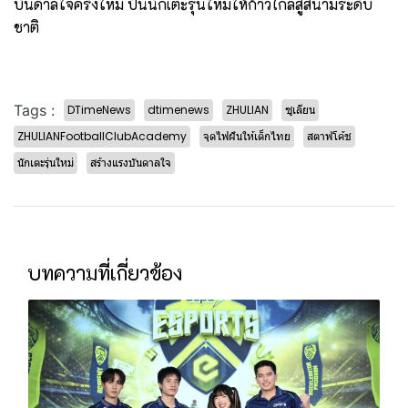
บันดาลใจครั้งใหม่ ปั้นนักเตะรุ่นใหม่ให้ก้าวไกลสู่สนามระดับ
ชาติ
Tags :
DTimeNews
dtimenews
ZHULIAN
ซูเลียน
ZHULIANFootballClubAcademy
จุดไฟฝันให้เด็กไทย
สตาฟโค้ช
นักเตะรุ่นใหม่
สร้างแรงบันดาลใจ
บทความที่เกี่ยวข้อง