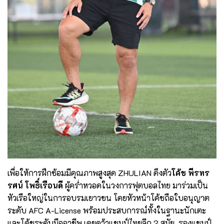
เพื่อให้การฝึกซ้อมมีคุณภาพสูงสุด ZHULIAN ดึงตัว
โค้ช พีรทร
รศน์ โพธิ์เรือนดี
ผู้คร่ำหวอดในวงการฟุตบอลไทย มาร่วมเป็น
หัวเรือใหญ่ในการอบรมเยาวชน โดยหัวหน้าโค้ชถือใบอนุญาต
ระดับ AFC A-License พร้อมประสบการณ์ทั้งในฐานะนักเตะ
และโค้ชระดับมืออาชีพ เคยคว้าแชมป์ไทยลีก 2 สมัย, รองแชมป์