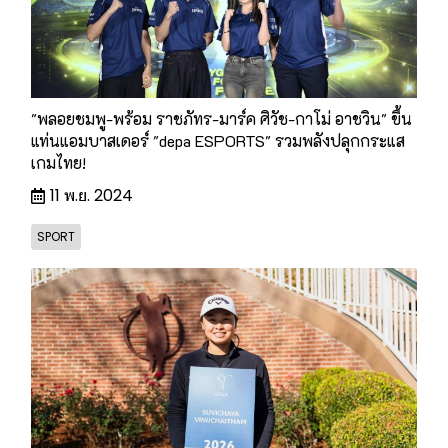
"พลอยชมพู-พร้อม ราชภัทร-มาร์ค ศิวัช-กาโม่ อาชวิน" ขึ้น
แท่นแอมบาสเดอร์ "depa ESPORTS" รวมพลังปลุกกระแส
เกมไทย!
11 พ.ย. 2024
SPORT