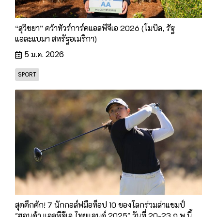
“สุวิชยา” คว้าทัวร์การ์ดแอลพีจีเอ 2026 (โมบิล, รัฐ
แอละแบมา สหรัฐอเมริกา)
5 ม.ค. 2026
SPORT
️สุดคึกคัก! 7 นักกอล์ฟมือท็อป 10 ของโลกร่วมล่าแชมป์
"ฮอนด้า แอลพีจีเอ ไทยแลนด์ 2025" วันที่ 20-23 ก.พ.นี้