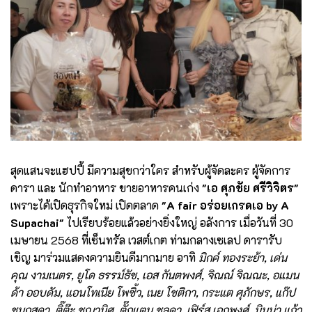
สุดแสนจะแฮปปี้ มีความสุขกว่าใคร สำหรับผู้จัดละคร ผู้จัดการ
ดารา และ นักทำอาหาร ขายอาหารคนเก่ง
"เอ ศุภชัย ศรีวิจิตร"
เพราะได้เปิดธุรกิจใหม่ เปิดตลาด
"A fair อร่อยเกรดเอ by A
Supachai"
ไปเรียบร้อยแล้วอย่างยิ่งใหญ่ อลังการ เมื่อวันที่ 30
เมษายน 2568 ที่เซ็นทรัล เวสต์เกต ท่ามกลางเซเลป ดารารับ
เชิญ มาร่วมแสดงความยินดีมากมาย อาทิ
มิกค์ ทองระย้า, เด่น
คุณ งามเนตร, ยูโด ธรรม์ธัช, เอส กันตพงศ์, จิณณ์ จิณณะ, อแมน
ด้า ออบดัม, แอนโทเนีย โพซิ้ว, เนย โชติกา, กระแต ศุภักษร, แก๊ป
ชนกสุดา, ติ๊ต๊ะ ชญานิศ, ตั๊กแตน ชลดา, เฟิร์ส เอกพงศ์, มินน่า แก้ว