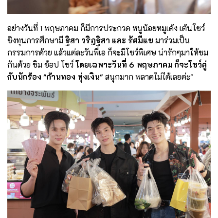
อย่างวันที่ 1 พฤษภาคม ก็มีการประกวด หนูน้อยหมูเด้ง เต้นโชว์
ชิงทุนการศึกษามี
ฐิสา วริฎฐิสา และ รัศมีแข
มาร่วมเป็น
กรรมการด้วย แล้วแต่ละวันพี่เอ ก็จะมีโชว์พิเศษ น่ารักๆมาให้ชม
กันด้วย ชิม ช้อป โชว์
โดยเฉพาะวันที่ 6 พฤษภาคม ก็จะโชว์คู่
กับนักร้อง "ก้านทอง ทุ่งเงิน"
สนุกมาก พลาดไม่ได้เลยค่ะ"