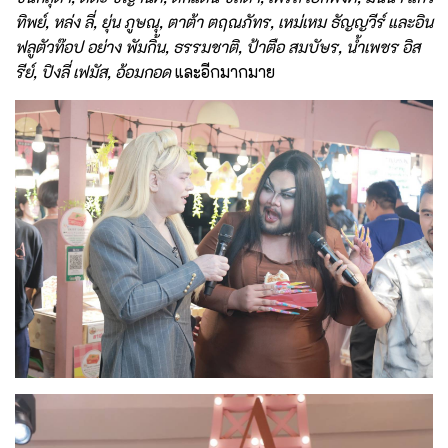
ทิพย์, หล่ง ลี่, ยุ่น ภูษณุ, ตาต้า ตฤณภัทร, เหม่เหม ธัญญวีร์ และอิน
ฟลูตัวท๊อป อย่าง พัมกิ้น, ธรรมชาติ, ป้าตือ สมบัษร, น้ำเพชร อิส
รีย์, ปิงลี่ เฟมัส, อ้อมกอด
และอีกมากมาย