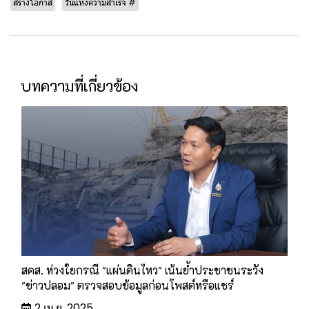
สร้างโอกาส
วันแห่งความสำเร็จ #
บทความที่เกี่ยวข้อง
สคส. ห่วงใยกรณี "แผ่นดินไหว" เน้นย้ำประชาชนระวัง
"ข่าวปลอม" ตรวจสอบข้อมูลก่อนโพสต์หรือแชร์
2 เม.ย. 2025