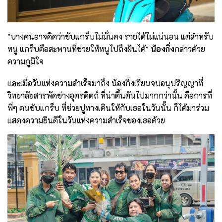
"บางคนอาจคิดว่าขับแกร็บไม่มั่นคง รายได้ไม่แน่นอน แต่สำหรับ
หนู แกร็บคือสะพานที่ช่วยให้หนูไปถึงฝันได้"
น้องกิ่ง
กล่าวด้วย
ความภูมิใจ
และเมื่อวันแห่งความสำเร็จมาถึง น้องกิ่งเรียนจบอนุปริญญาที่
วิทยาลัยสารพัดช่างอุตรดิตถ์ ที่น่าตื้นตันไปมากกว่านั้น คือการที่
พี่ๆ คนขับแกร็บ ที่ช่วยปูทางเดินให้กับเธอในวันนั้น ก็ได้มาร่วม
แสดงความยินดีในวันแห่งความสำเร็จ
ของเธอด้วย