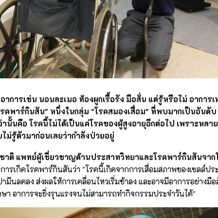
ารเช่น นอนละเมอ ท้องผูกเรื้อรัง มือสั่น แต่รู้หรือไม่ อาการเห
พาร์กินสัน" หนึ่งในกลุ่ม "โรคสมองเสื่อม" ที่พบมากเป็นอันดั
ว่านั้นคือ โรคนี้ไม่ได้เป็นแค่โรคของผู้สูงอายุอีกต่อไป เพราะหลา
ยไม่รู้ตัวมาก่อนเลยว่ากำลังป่วยอยู่
ะชาติ แพทย์ผู้เชี่ยวชาญด้านประสาทวิทยาและโรคพาร์กินสันจ
งการเกิดโรคพาร์กินสันว่า "โรคนี้เกิดจากการเสื่อมสภาพของเซลล์
ามีนลดลง ส่งผลให้การเคลื่อนไหวเริ่มช้าลง และอาจมีอาการอย่างมื
ักษา อาการจะยิ่งรุนแรงจนไม่สามารถทำกิจกรรมประจำวันได้"