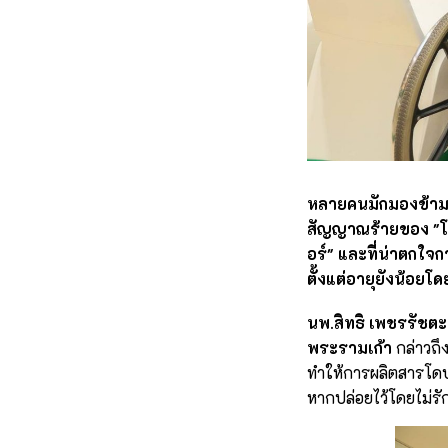
หลายคนมักมองข้ามอาก
สัญญาณร้ายของ "โรค
อร์" และที่น่าตกใจก
ตั้งแต่อายุยังน้อยโด
นพ.สิทธิ เพชรรัชต
พระรามเก้า
กล่าวถึ
ทำให้การผลิตสารโดป
หากปล่อยไว้โดยไม่ร