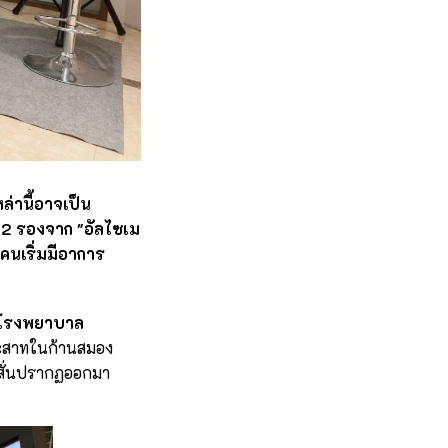
ล่านี้อาจเป็น
บ 2 รองจาก "อัลไซเม
ยคนเริ่มมีอาการ
ากโรงพยาบาล
ประสาทในก้านสมอง
อสั่นปรากฏออกมา