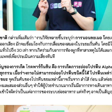
ชาติ
กล่าวเพิ่มเติมว่า "งานวิจัยหลายชิ้นระบุว่า
การนอนละเมอ โ
ดยเ
อออกเสียง มักจะเชื่อมโยงกับการเสื่อมของสมองในระยะเริ่มต้น โดย
คนทั่วไปถึง 30 เท่า หากเกิดร่วมกับอาการท้องผูกที่หาสาเหตุไม่ได้และก
บแพทย์เพื่อประเมินความเสี่ยงทันที
คัญของการเกิด
โ
รคพาร์กินสัน คือ การเกิดภาวะย่อยโปรตีน Alp
ธุกรรม เมื่อร่างกายไม่สามารถย่อยโปรตีนชนิดนี้ได้ โปรตีนเหล่า
นขยะ
จุดเริ่มต้นของโปรตีนขยะเหล่านี้อาจเริ่มจาก ลำไส้ ก่อน แล้วค่อ
องและสมองส่วนอื่นๆ ทำให้ผู้ป่วยจำนวนมากเริ่มมีอาการทางเดินอาหาร
กถูกเข้าใจผิดว่าเป็นแค่อาการของระบบย่อยอาหาร แต่จริงๆ อาจเป็