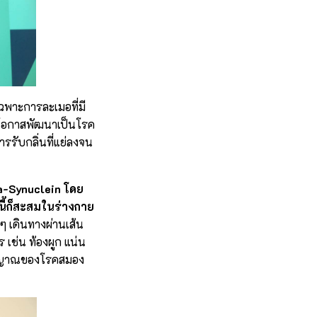
ฉพาะการละเมอที่มี
มีโอกาสพัฒนาเป็นโรค
ารรับกลิ่นที่แย่ลงจน
ha-Synuclein โดย
นี้ก็สะสมในร่างกาย
ยๆ เดินทางผ่านเส้น
 เช่น ท้องผูก แน่น
นสัญญาณของโรคสมอง