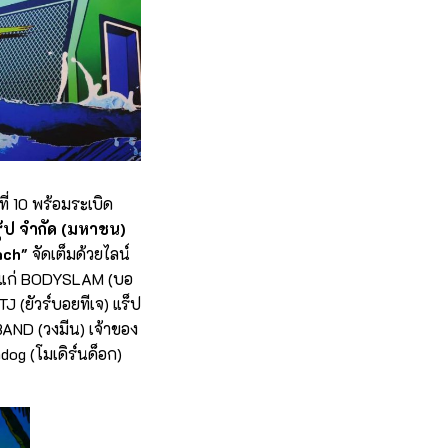
ี่ 10 พร้อมระเบิด
รุ้ป จำกัด (มหาชน)
ach"
จัดเต็มด้วยไลน์
ด้แก่ BODYSLAM (บอ
 (ยัวร์บอยทีเจ) แร็ป
BAND (วงมีน) เจ้าของ
og (โมเดิร์นด็อก)