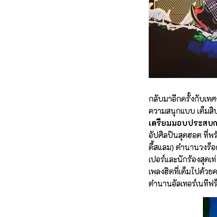
กลับมาอีกครั้งกับเทศ
ความสนุกแบบ เต็มสิบ!
เตรียมมอบประสบการ
อัปศิลปินสุดฮอต ที
ดี้สแลม) ตำนานวงร็อ
เปอร์และนักร้องสุดเ
เพลงฮิตที่เต็มไปด้ว
ตำนานอัลเทอร์เนทีฟร