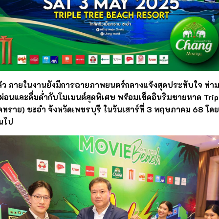
ล้ว ภายในงานยังมีการฉายภาพยนตร์กลางแจ้งสุดประทับใจ ท่
กผ่อนและดื่มด่ำกับโมเมนต์สุดพิเศษ พร้อมเช็คอินริมชายหาด Tri
ดทราย) ชะอำ จังหวัดเพชรบุรี ในวันเสาร์ที่ 3 พฤษภาคม 68 โดยเปิด
้นไป