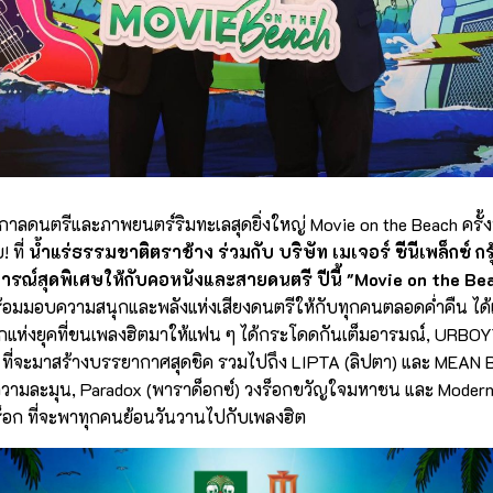
กาลดนตรีและภาพยนตร์ริมทะเลสุดยิ่งใหญ่ Movie on the Beach ครั้งท
 ที่
น้ำแร่ธรรมชาติตราช้าง ร่วมกับ บริษัท เมเจอร์ ซีนีเพล็กซ์ ก
ณ์สุดพิเศษให้กับคอหนังและสายดนตรี ปีนี้ "Movie on the Be
่พร้อมมอบความสนุกและพลังแห่งเสียงดนตรีให้กับทุกคนตลอดค่ำคืน ไ
กแห่งยุคที่ขนเพลงฮิตมาให้แฟน ๆ ได้กระโดดกันเต็มอารมณ์, URBOYTJ
ท่ ที่จะมาสร้างบรรยากาศสุดชิค รวมไปถึง LIPTA (ลิปตา) และ MEAN 
ยความละมุน, Paradox (พาราด็อกซ์) วงร็อกขวัญใจมหาชน และ Modernd
็อก ที่จะพาทุกคนย้อนวันวานไปกับเพลงฮิต