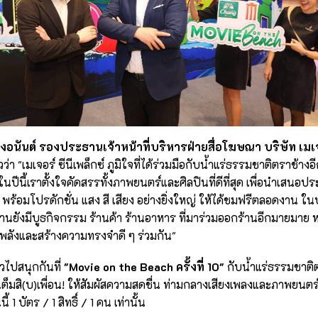
องอนันต์ รองประธานเจ้าหน้าที่บริหารฝ่ายสื่อโฆษณา บริษัท เมเจอร
ว่า "เมเจอร์ ซีนีเพล็กซ์ ภูมิใจที่ได้ร่วมมือกับน้ำแร่ธรรมชาติตราช้างอี
นปีนี้เราตั้งใจคัดสรรทั้งภาพยนตร์และศิลปินที่ดีที่สุด เพื่อนำเสนอ
พร้อมโปรดักชั่น แสง สี เสียง อย่างยิ่งใหญ่ ให้ได้ชมฟรีตลอดงาน ใ
านยังมีบูธกิจกรรม ร้านค้า ร้านอาหาร ที่มาร่วมออกร้านอีกมายมาย หว
รชพลังและสร้างความทรงจำดี ๆ ร่วมกัน"
วไปสนุกกันที่
"Movie on the Beach ครั้งที่ 10"
กับน้ำแร่ธรรมชาติต
ิมเต็มสิ(บ)เพื่อน! ให้สัมผัสความสดชื่น ท่ามกลางเสียงเพลงและภาพยนตร
้ 1 บัตร / 1 สิทธิ์ / 1 คน เท่านั้น