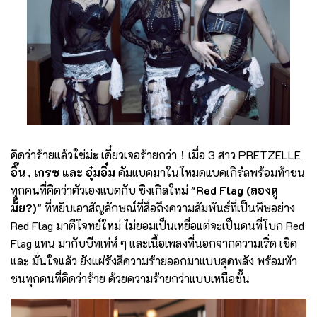
คิดว่าร้ายแล้วใช่ม่ะ เดี๋ยวเจอร้ายกว่า！เมื่อ 3 สาว PRETZELLE
อิ๊น , เกรซ และ อุ๋มอิ๋ม
คัมแบคมาในโหมดแบดเกิร์ลพร้อมท้าชน
ทุกคนที่คิดว่าตัวเองแบดกับ ซิงเกิลใหม่
"Red Flag (ลองดู
มั้ย?)"
ที่หยิบเอาสัญลักษณ์ที่สื่อถึงความสัมพันธ์ที่เป็นพิษอย่าง
Red Flag มาตีโจทย์ใหม่ ไม่ยอมเป็นเหยื่อแต่จะเป็นคนที่โบก Red
Flag แทน มากับบีทเท่ห์ ๆ และเนื้อเพลงที่นอกจากความเริ่ด เชิด
และ มั่นใจแล้ว ยังแผ่รังสีความร้ายออกมาแบบสุดพลัง พร้อมท้า
ชนทุกคนที่คิดว่าร้าย ด้วยความร้ายกว่าแบบเหนือชั้น