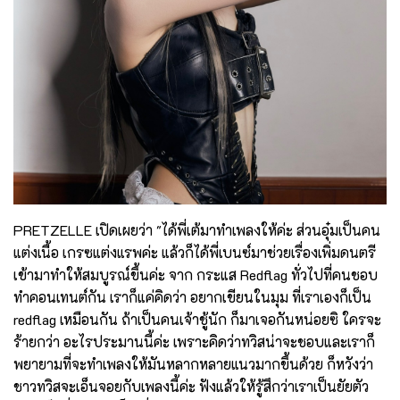
PRETZELLE เปิดเผยว่า "ได้พี่เต้มาทำเพลงให้ค่ะ ส่วนอุ๋มเป็นคน
แต่งเนื้อ เกรซแต่งแรพค่ะ แล้วก็ได้พี่เบนซ์มาช่วยเรื่องเพิ่มดนตรี
เข้ามาทำให้สมบูรณ์ขึ้นค่ะ จาก กระแส Redflag ทั่วไปที่คนชอบ
ทำคอนเทนต์กัน เราก็แค่คิดว่า อยากเขียนในมุม ที่เราเองก็เป็น
redflag เหมือนกัน ถ้าเป็นคนเจ้าชู้นัก ก็มาเจอกันหน่อยซิ ใครจะ
ร้ายกว่า อะไรประมานนี้ค่ะ เพราะคิดว่าทวิสน่าจะชอบและเราก็
พยายามที่จะทำเพลงให้มันหลากหลายแนวมากขึ้นด้วย ก็หวังว่า
ชาวทวิสจะเอ็นจอยกับเพลงนี้ค่ะ ฟังแล้วให้รู้สึกว่าเราเป็นยัยตัว