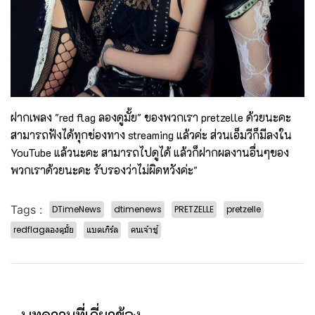
ฝากเพลง "red flag ลองดูมั้ย" ของพวกเรา pretzelle ด้วยนะคะ
สามารถฟังได้ทุกช่องทาง streaming แล้วค่ะ ส่วนเอ็มวีก็มีลงใน
YouTube แล้วนะคะ สามารถไปดูได้ แล้วก็ฝากผลงานอื่นๆของ
พวกเราด้วยนะคะ รับรองว่าไม่ผิดหวังค่ะ"
Tags :
DTimeNews
dtimenews
PRETZELLE
pretzelle
redflagลองดูมั้ย
แบดเกิร์ล
คนเจ้าชู้
บทความที่เกี่ยวข้อง