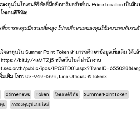
ทุนในโทเคนดิจิทัลที่มีอสังหาริมทรัพย์บน Prime location เป็นสินทร
ทเคนดิจิทัล!
ลเพื่อการลงทุนมีความเสี่ยงสูง โปรดศึกษาและลงทุนให้เหมาะสมกับระดั
ใจลงทุนใน Summer Point Token สามารถศึกษาข้อมูลเพิ่มเติม ได้แล้ววัน
n
https://bit.ly/4aMTZj5
หรือเว็บไซต์ สำนักงาน
et.sec.or.th/public/ipos/IPOSTD01.aspx?TransID=655028&lan
่มเติม โทร: 02-949-1399, Line Official: @Tokenx
dtimenews
Token
โทเคนดิจิทัล
SummerPointToken
ทุน
การลงทุนรูปแบบใหม่