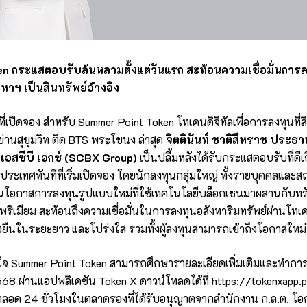
n กระแสตอบรับล้นหลามตั้งแต่วันแรก สะท้อนความเชื่อมั่นการ
ังหาฯ เป็นสินทรัพย์อ้างอิง
ที่เปิดจอง สำหรับ Summer Point Token โทเคนดิจิทัลเพื่อการลงทุนที่สิ
านสุขุมวิท ติด BTS พระโขนง ล่าสุด
จิตตินันท์ ชาติสีหราช ประธา
มเอสซีบี เอกซ์ (SCBX Group)
เป็นปลื้มหลังได้รับกระแสตอบรับที่ด
ประเทศทันทีที่เริ่มเปิดจอง โดยนักลงทุนกลุ่มใหญ่ ทั้งรายบุคคลแล
โอกาสการลงทุนรูปแบบใหม่ที่ใช้เทคโนโลยีบล็อกเชนมาผสานกับทรั
พรีเมียม สะท้อนถึงความเชื่อมั่นในการลงทุนอสังหาริมทรัพย์ผ่านโทเค
่งยืนในระยะยาว และโปร่งใส รวมทั้งผู้ลงทุนสามารถเข้าถึงโอกาสให
ใจ Summer Point Token สามารถศึกษารายละเอียดเพิ่มเติมและทำการจอง
2568 ผ่านแอปพลิเคชัน Token X ดาวน์โหลดได้ที่
https://tokenxapp.
ตลอด 24 ชั่วโมงในตลาดรองที่ได้รับอนุญาตจากสำนักงาน ก.ล.ต. โอกา