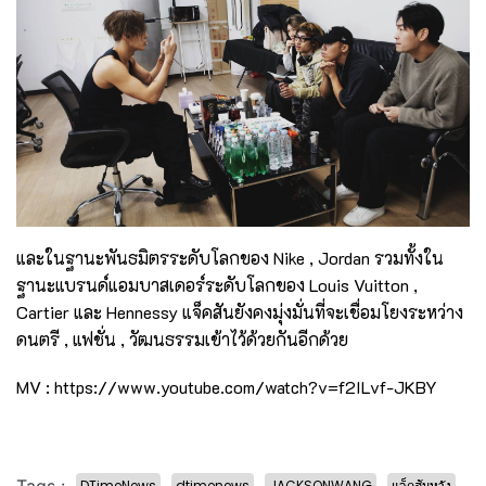
และในฐานะพันธมิตรระดับโลกของ Nike , Jordan รวมทั้งใน
ฐานะแบรนด์แอมบาสเดอร์ระดับโลกของ Louis Vuitton ,
Cartier และ Hennessy แจ็คสันยังคงมุ่งมั่นที่จะเชื่อมโยงระหว่าง
ดนตรี , แฟชั่น , วัฒนธรรมเข้าไว้ด้วยกันอีกด้วย
MV :
https://www.youtube.com/watch?v=f2ILvf-JKBY
Tags :
DTimeNews
dtimenews
JACKSONWANG
แจ็คสันหวัง