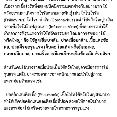
เนื่องจากเชื้อไวรัสทั้งสองชนิดมีความแตกต่างกันอย่างมาก ไข้
หวัดธรรมดาเกิดจากไวรัสหลายสายพันธุ์ เช่น ไรโนไวรัส
(Rhinovirus) โคโรนาไวรัส (Coronavirus) แต่ "ไข้หวัดใหญ่" เกิด
จากเชื้อไวรัสอินฟลูเอนซา (Influenza Virus) ซึ่งสามารถทำให้
เกิดอาการที่รุนแรงกว่าไข้หวัดธรรมดา
โดยอาการของ "ไข้
หวัดใหญ่" คือ
ไข้สูงเฉียบพลัน, ปวดเมื่อยกล้ามเนื้อและข้อ
ต่อ, ปวดศีรษะรุนแรง เจ็บคอ ไอแห้ง หรือมีเสมหะ,
อ่อนเพลียมาก, บางครั้งอาจมีอาเจียนหรือท้องเสียร่วมด้วย
สำหรับคนไข้บางรายเมื่อป่วยเป็นไข้หวัดใหญ่อาจมีอารการไม่
รุนแรง แต่ในบางรายอาการอาจหนักมากและนำไปสู่ภาวะ
แทรกซ้อนร้ายแรง เช่น
-ปอดอักเสบติดเชื้อ (Pneumonia) เชื้อไวรัสไข้หวัดใหญ่สามารถ
ทำให้เกิดปอดอักเสบและติดเชื้อที่ปอด ส่งผลให้หายใจลำบาก
และอาจต้องใช้เครื่องช่วยหายใจหากอาการรุนแรง