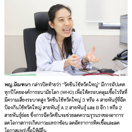
พญ.มัณฑนา
กล่าวปิดท้ายว่า "วัคซีนไข้หวัดใหญ่" มีการอัปเดต
ทุกปีโดยองค์การอนามัยโลก (WHO) เพื่อให้ครอบคลุมเชื้อไวรัสที่
มีความเสี่ยงระบาดสูง วัคซีนไข้หวัดใหญ่ 3 หรือ 4 สายพันธุ์ที่ฉีด
ป้องกันไข้หวัดใหญ่ สายพันธุ์ A 2 สายพันธุ์ และ B อีก 1 หรือ 2
สายพันธุ์ย่อย ซึ่งการฉีดวัคซีนจะช่วยลดความรุรแรงของอาการ
ลดโอกาสการเกิดภาวะแทรกซ้อน ลดอัตราการติดเชื้อและลด
โอกาสแพร่เชื้อให้ผู้อื่น