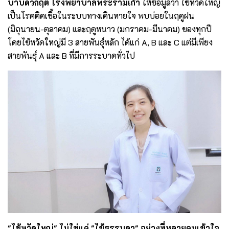
บำบัดวิกฤต โรงพยาบาลพระรามเก้า
ให้ข้อมูลว่า ไข้หวัดใหญ่
เป็นโรคติดเชื้อในระบบทางเดินหายใจ พบบ่อยในฤดูฝน
(มิถุนายน-ตุลาคม) และฤดูหนาว (มกราคม-มีนาคม) ของทุกปี
โดยไข้หวัดใหญ่มี 3 สายพันธุ์หลัก ได้แก่ A, B และ C แต่มีเพียง
สายพันธุ์ A และ B ที่มีการระบาดทั่วไป
"ไข้หวัดใหญ่" ไม่ใช่แค่ "ไข้ธรรมดา" อย่างที่หลายคนเข้าใจ