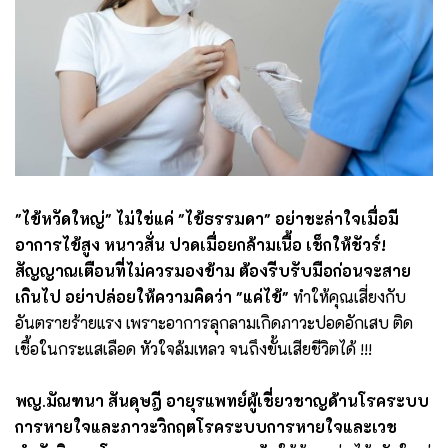
"ไข้หวัดใหญ่" ไม่ใช่แค่ "ไข้ธรรมดา" อย่าชะล่าใจเมื่อมี
อาการไข้สูง หนาวสั่น ปวดเมื่อยกล้ามเนื้อ เช็กให้ชัวร์!
สัญญาณเตือนที่ไม่ควรมองข้าม ต้องรีบรับมือก่อนจะสาย
เกินไป อย่าปล่อยให้ความคิดว่า "แค่ไข้"
ทำให้คุณเสี่ยงกับ
อันตรายร้ายแรง เพราะอาการลุกลามเกิดภาวะปอดอักเสบ ติด
เชื้อในกระแสเลือด หัวใจล้มเหลว จนถึงขั้นเสียชีวิตได้ !!!
พญ.มัณฑนา สันดุษฎี อายุรแพทย์ผู้เชี่ยวชาญด้านโรคระบบ
การหายใจและภาวะวิกฤตโรคระบบการหายใจและเวช