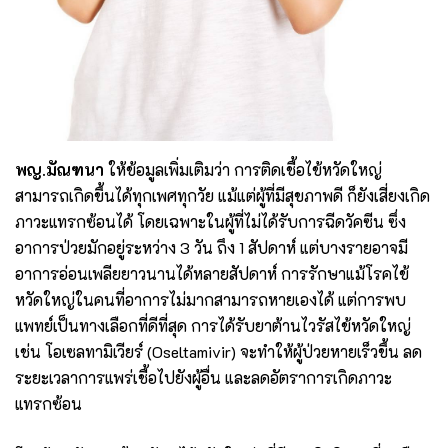
พญ.มัณฑนา
ให้ข้อมูลเพิ่มเติมว่า การติดเชื้อไข้หวัดใหญ่
สามารถเกิดขึ้นได้ทุกเพศทุกวัย แม้แต่ผู้ที่มีสุขภาพดี ก็ยังเสี่ยงเกิด
ภาวะแทรกซ้อนได้ โดยเฉพาะในผู้ที่ไม่ได้รับการฉีดวัคซีน ซึ่ง
อาการป่วยมักอยู่ระหว่าง 3 วัน ถึง 1 สัปดาห์ แต่บางรายอาจมี
อาการอ่อนเพลียยาวนานได้หลายสัปดาห์ การรักษาแม้โรคไข้
หวัดใหญ่ในคนที่อาการไม่มากสามารถหายเองได้ แต่การพบ
แพทย์เป็นทางเลือกที่ดีที่สุด การได้รับยาต้านไวรัสไข้หวัดใหญ่
เช่น โอเซลทามิเวียร์ (Oseltamivir) จะทำให้ผู้ป่วยหายเร็วขึ้น ลด
ระยะเวลาการแพร่เชื้อไปยังผู้อื่น และลดอัตราการเกิดภาวะ
แทรกซ้อน