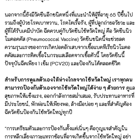
นอกจากนี้ยังมีวัคซีนอีกชนิดหนึ่งที่แนะนำให้ผู้ที่อายุ 65 ปีขึ้นไป
รวมถึงผู้ป่วยโรคเบาหวาน, โรคไตเรื้อรัง, ผู้ที่ปลูกถ่ายอวัยวะ และ
ผู้ที่ได้รับเคมีบำบัด ฉีดควบคู่กับวัคซีนไข้หวัดใหญ่ คือ วัคซีนนิว
โมคอคคัส (Pneumococcal Vaccine) วัคซีนชนิดนี้จะช่วยลด
ความรุนแรงของการเกิดปอดอักเสบจากเชื้อแบคทีเรียนิวโมคอ
คคัสและการติดเชื้อในกระแสเลือดจากเชื้อตัวนี้ โดยวัคซีนนี้
ปัจจุบันฉีดเพียง 1 เข็ม (PCV20) และป้องกันได้ตลอดชีวิต
สำหรับการดูแลตัวเองให้ห่างไกลจากไข้หวัดใหญ่ เราทุกคน
สามารถป้องกันตัวเองจากไข้หวัดใหญ่ได้ง่าย ๆ ด้วยการ
ดูแล
สุขภาพให้แข็งแรง, ออกกำลังกายสม่ำเสมอ, รับประทานอาหารที่
มีประโยชน์, พักผ่อนให้เพียงพอ, ล้างมือบ่อย ๆ และที่สำคัญต้อง
ฉีดวัคซีนป้องกันไข้หวัดใหญ่ทุกปี
"การเตรียมตัวและการป้องกันตั้งแต่เนิ่นๆ คือกุญแจสำคัญใน
การหลีกเลี่ยงภาวะแทรกซ้อนที่อาจเกิดขึ้นจากไข้หวัดใหญ่ อย่า