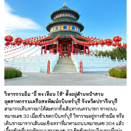
วิหารกวนอิม "อี่ ทง เทียน ไท้" ตั้งอยู่ด้านหน้าสวน
อุตสาหกรรมเครือสหพัฒน์กบินทร์บุรี จังหวัดปราจีนบุรี
สามารถเดินทางมาได้สะดวกทั้งเส้นทางนครนายก ทางถนน
หมายเลข 33 เมื่อเข้าเขตกบินทร์บุรี วิหารจะอยู่ทางซ้ายมือ หรือ
เดินทางมาจากเส้นฉะเชิงเทราที่มาตามถนนหมายเลข 304 แล้ว
เลี้ยวซ้ายที่แยกตัดถนนหมายเลข 33 ชิดซ้ายก่อนถึงแยกเพื่อมุ่ง