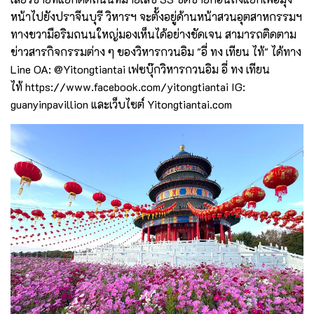
หน้าไปยังปราจีนบุรี วิหารฯ จะตั้งอยู่ด้านหน้าสวนอุตสาหกรรมฯ
ทางขวามือริมถนนใหญ่มองเห็นได้อย่างชัดเจน สามารถติดตาม
ข่าวสารกิจกรรมต่าง ๆ ของวิหารกวนอิม "อี่ ทง เทียน ไท้" ได้ทาง
Line OA: @Yitongtiantai เฟซบุ๊กวิหารกวนอิม อี่ ทง เทียน
ไท้
https://www.facebook.com/yitongtiantai
IG:
guanyinpavillion และเว็บไซต์
Yitongtiantai.com