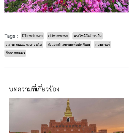
Tags :
DTimeNews
dtimenews
พระโพธิสัตว์กวนอิม
วิหารกวนอิมอี่ทงเทียนไท้
สวนอุตสาหกรรมเครือสหพัฒน์
กบินทร์บุรี
สักการะขอพร
บทความที่เกี่ยวข้อง