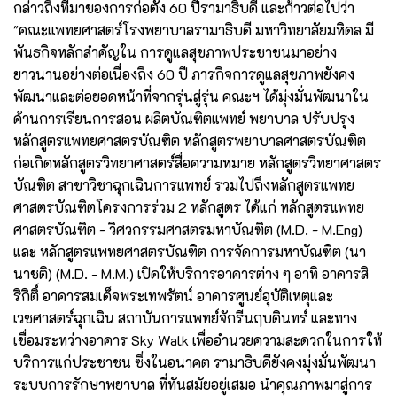
กล่าวถึงที่มาของการก่อตั้ง 60 ปีรามาธิบดี และก้าวต่อไปว่า
"คณะแพทยศาสตร์โรงพยาบาลรามาธิบดี มหาวิทยาลัยมหิดล มี
พันธกิจหลักสำคัญใน การดูแลสุขภาพประชาชนมาอย่าง
ยาวนานอย่างต่อเนื่องถึง 60 ปี ภารกิจการดูแลสุขภาพยังคง
พัฒนาและต่อยอดหน้าที่จากรุ่นสู่รุ่น คณะฯ ได้มุ่งมั่นพัฒนาใน
ด้านการเรียนการสอน ผลิตบัณฑิตแพทย์ พยาบาล ปรับปรุง
หลักสูตรแพทยศาสตรบัณฑิต หลักสูตรพยาบาลศาสตรบัณฑิต
ก่อเกิดหลักสูตรวิทยาศาสตร์สื่อความหมาย หลักสูตรวิทยาศาสตร
บัณฑิต สาขาวิชาฉุกเฉินการแพทย์ รวมไปถึงหลักสูตรแพทย
ศาสตรบัณฑิตโครงการร่วม 2 หลักสูตร ได้แก่ หลักสูตรแพทย
ศาสตรบัณฑิต - วิศวกรรมศาสตรมหาบัณฑิต (M.D. - M.Eng)
และ หลักสูตรแพทยศาสตรบัณฑิต การจัดการมหาบัณฑิต (นา
นาชติ) (M.D. - M.M.) เปิดให้บริการอาคารต่าง ๆ อาทิ อาคารสิ
ริกิติ์ อาคารสมเด็จพระเทพรัตน์ อาคารศูนย์อุบัติเหตุและ
เวชศาสตร์ฉุกเฉิน สถาบันการแพทย์จักรีนฤบดินทร์ และทาง
เชื่อมระหว่างอาคาร Sky Walk เพื่ออำนวยความสะดวกในการให้
บริการแก่ประชาชน ซึ่งในอนาคต รามาธิบดียังคงมุ่งมั่นพัฒนา
ระบบการรักษาพยาบาล ที่ทันสมัยอยู่เสมอ นำคุณภาพมาสู่การ