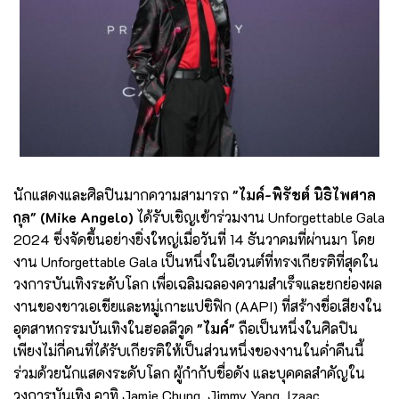
นักแสดงและศิลปินมากความสามารถ
"ไมค์-พิรัชต์ นิธิไพศาล
กุล" (Mike Angelo)
ได้รับเชิญเข้าร่วมงาน Unforgettable Gala
2024 ซึ่งจัดขึ้นอย่างยิ่งใหญ่เมื่อวันที่ 14 ธันวาคมที่ผ่านมา โดย
งาน Unforgettable Gala เป็นหนึ่งในอีเวนต์ที่ทรงเกียรติที่สุดใน
วงการบันเทิงระดับโลก เพื่อเฉลิมฉลองความสำเร็จและยกย่องผล
งานของชาวเอเชียและหมู่เกาะแปซิฟิก (AAPI) ที่สร้างชื่อเสียงใน
อุตสาหกรรมบันเทิงในฮอลลีวูด
"ไมค์"
ถือเป็นหนึ่งในศิลปิน
เพียงไม่กี่คนที่ได้รับเกียรติให้เป็นส่วนหนึ่งของงานในค่ำคืนนี้
ร่วมด้วยนักแสดงระดับโลก ผู้กำกับชื่อดัง และบุคคลสำคัญใน
วงการบันเทิง อาทิ Jamie Chung, Jimmy Yang, Izaac