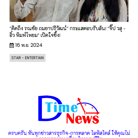
"คิดถึง รณชัย ถมยาปริวัฒน์" กระแสตอบรับล้น! "จิ๊ป วสุ -
อิ๋ว พิมพ์โพยม" เปิดใจซึ้ง!
16 พ.ย. 2024
STAR - ENTERTAIN
ครบครัน ทันทุกข่าวสารธุรกิจ-การตลาด ไลฟ์สไตล์ ให้คุณไม่