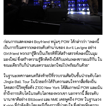
ก่อนการแสดงเพลง Boyfriend หนุุ่มๆ POW ได้กล่าวว่า "เพลงนี้
เป็นการรีเมคจากเพลงระดับตำนานของ Avril Lavigne อย่าง
Girlfriend พวกเรารู้สึกเป็นเกียรติที่ได้สร้างสรรค์เพลงนี้ในมุม
มองใหม่ ซึ่งสร้างความรู้สึกคิดถึงให้กับแฟนเพลงชาวอเมริกัน ใน
ขณะเดียวกันก็นำเสนอความแปลกใหม่ไปพร้อมกันด้วย"
ในฐานะเทศกาลดนตรีส่งท้ายปีที่รวบรวมศิลปินชั้นนำระดับโลก
Jingle Ball Tour ในนิวยอร์กได้รับความสนใจจากสื่อท้องถิ่น
โดยสถานีวิทยุชื่อดัง Z100 New York ได้สัมภาษณ์ POW และเน้น
ย้ำถึงการเติบโตในระดับโลกของพวกเขา นอกจากนี้ สื่อระดับ
นานาชาติอย่าง Billboard และ NME เคยพูดถึง POW ในฐานะวง
K-pop ที่กำลังเติบโตและมีเรื่องราวที่น่าสนใจ ซึ่งช่วยเพิ่มความ