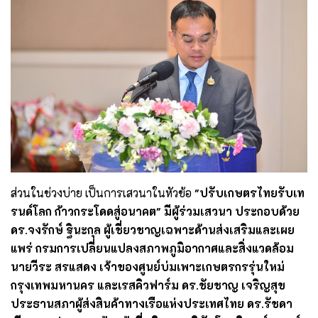
ส่วนในช่วงบ่าย เป็นการเสวนาในหัวข้อ
"ปรับเกษตรไทยรับเท
รนด์โลก ก้าวกระโดดสู่อนาคต"
มีผู้ร่วมเสวนา ประกอบด้วย
ดร.จงรักษ์ ฐินะกุล ผู้เชี่ยวชาญเฉพาะด้านส่งเสริมและเผย
แพร่ กรมการเปลี่ยนแปลงสภาพภูมิอากาศและสิ่งแวดล้อม
นายวีระ สรแสดง เจ้าของศูนย์บ่มเพาะเกษตรกรรุ่นใหม่
กรุงเทพมหานคร และเรสคิวฟาร์ม ดร.ชัยชาญ เจริญสุข
ประธานสภาผู้ส่งสินค้าทางเรือแห่งประเทศไทย ดร.รัชดา