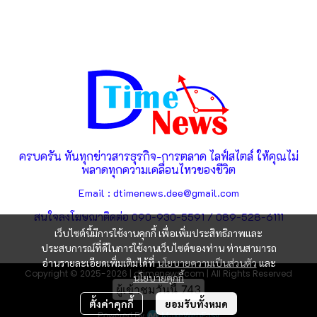
ครบครัน ทันทุกข่าวสารธุรกิจ-การตลาด ไลฟ์สไตล์ ให้คุณไม่
พลาดทุกความเคลื่อนไหวของชีวิต
Email : dtimenews.dee@gmail.com
สนใจลงโฆษณาติดต่อ 090-930-5591 / 089-528-6111
เว็บไซต์นี้มีการใช้งานคุกกี้ เพื่อเพิ่มประสิทธิภาพและ
ประสบการณ์ที่ดีในการใช้งานเว็บไซต์ของท่าน ท่านสามารถ
อ่านรายละเอียดเพิ่มเติมได้ที่
นโยบายความเป็นส่วนตัว
และ
Copyright © 2025-2026 | dtimenews.com | All Rights Reserved
นโยบายคุกกี้
ผู้เข้าชมวันนี้
743
ตั้งค่าคุกกี้
ยอมรับทั้งหมด
Powered By
MakeWebEasy