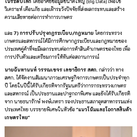
ในระดับโลก
โดยอาศัยข้อมูลขนาดใหญ่ (Big Data) เพื่อใช้
วิเคราะห์ เตือนภัย และเฝ้าระวังปัจจัยที่ส่งผลกระทบและสร้าง
ความเสียหายต่อการทำการเกษตร
และ
7) การปรับปรุงกฎระเบียบ/กฎหมาย
โดยกระทรวง
เกษตรและสหกรณ์ได้มีการศึกษากฎระเบียบและกฎหมายของ
ประเทศคู่ค้าที่จะมีผลกระทบต่อการค้าสินค้าเกษตรของไทย เพื่อ
การปรับตัวและเตรียมการให้ทันต่อสถานการณ์
นายฉันทานนท์ วรรณเขจร เลขาธิการ สศก.
กล่าวว่า ทาง
สศก. ได้จัดงานสัมมนาภาวะเศรษฐกิจการเกษตรเป็นประจำทุก
ปี โดยในปีนี้ได้รับเกียรติจากรัฐมนตรีว่าการกระทรวงเกษตร
และสหกรณ์ เป็นประธานและปาฐกถาพิเศษ และยังได้รับเกียรติ
จาก นายธนารักษ์ พงษ์เภตรา รองประธานสภาอุตสาหกรรมแห่ง
ประเทศไทย บรรยายพิเศษในหัวข้อ
"แนวโน้มและโอกาสสินค้า
เกษตรไทย"