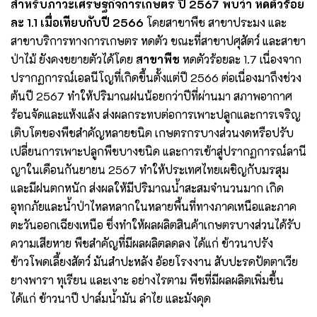
สำหรับภาวะเศรษฐกิจการเกษตร ปี 2567 พบว่า หดตัวร้อย
ละ 1.1 เมื่อเทียบกับปี 2566
โดยสาขาพืช สาขาประมง และ
สาขาบริการทางการเกษตร หดตัว ขณะที่สาขาปศุสัตว์ และสาขา
ป่าไม้ ยังคงขยายตัวได้โดย
สาขาพืช
หดตัวร้อยละ 1.7 เนื่องจาก
ปรากฏการณ์เอลนีโญที่เกิดขึ้นตั้งแต่ปี 2566 ต่อเนื่องมาถึงช่วง
ต้นปี 2567 ทำให้ปริมาณฝนน้อยกว่าปีที่ผ่านมา สภาพอากาศ
ร้อนจัดและแห้งแล้ง ส่งผลกระทบต่อการเพาะปลูกและการเจริญ
เติบโตของพืชสำคัญหลายชนิด เกษตรกรบางส่วนงดหรือปรับ
เปลี่ยนการเพาะปลูกพืชบางชนิด และการเข้าสู่ปรากฏการณ์ลานี
ญาในเดือนกันยายน 2567 ทำให้ประเทศไทยเผชิญกับมรสุม
และมีฝนตกหนัก ส่งผลให้มีปริมาณน้ำสะสมจำนวนมาก เกิด
อุทกภัยและน้ำป่าไหลหลากในหลายพื้นที่ทางภาคเหนือและภาค
ตะวันออกเฉียงเหนือ ซึ่งทำให้ผลผลิตสินค้าเกษตรบางส่วนได้รับ
ความเสียหาย พืชสำคัญที่มีผลผลิตลดลง ได้แก่ ข้าวนาปรัง
ข้าวโพดเลี้ยงสัตว์ มันสำปะหลัง อ้อยโรงงาน สับปะรดปัตตาเวีย
ยางพารา ทุเรียน และเงาะ อย่างไรตาม พืชที่มีผลผลิตเพิ่มขึ้น
ได้แก่ ข้าวนาปี ปาล์มน้ำมัน ลำไย และมังคุด