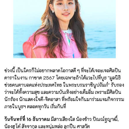
ช่วงนี้ เป็นใครก็ไม่อยากพลาดโอกาสดี ๆ ที่จะได้เจอะเจอศิลปิน
ดาราในงาน กาชาด 2567 โดยเฉพาะถ้าได้แวะไปที่บูธ "มูลนิธิ
ช่วยคนตาบอดแห่งประเทศไทย ในพระบรมราชินูปถัมภ์" รับรอง
ว่าจะได้ทั้งความสุข และความบันเทิงอย่างเต็มอิ่ม เพราะมีศิลปิน
นักร้อง นักแสดงใจดี-จิตอาสา ที่พร้อมใจกันมาร่วมแจมกิจกรรม
ภายในบูธฯ ตลอดทุกวัน เริ่มกันที่
วันจันทร์ที่ 16 ธันวาคม
มีสาวเสียงใส น้องข้าว ปัณณ์ฐญาฒิ์,
น้องฮูโต๋ สัจจากุล และหนุ่มหล่อ ลูกปืน ศาสวัต