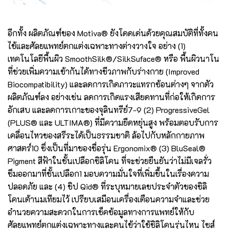
อีกทั้ง ผลิตภัณฑ์ของ Motiva® ยังโดดเด่นด้วยคุณสมบัติที่ทั้งคน
ไข้และศัลยแพทย์ตกแต่งเฉพาะทางต่างวางใจ อย่าง (1)
เทคโนโลยีพื้นผิว SmoothSilk®/SilkSuface® หรือ พื้นผิวนาโน
ที่ช่วยเพิ่มความเข้ากันได้ทางชีวภาพกับร่างกาย (Improved
Biocompatibility) และลดการเกิดภาวะแทรกซ้อนต่างๆ จากตัว
ผลิตภัณฑ์ลง อย่างเช่น ลดการเกิดแรงเสียดทานที่ก่อให้เกิดการ
อักเสบ และลดการเกาะของจุลินทรีย์7-9 (2) ProgressiveGel
(PLUS® และ ULTIMA®) ที่มีความยืดหยุ่นสูง พร้อมตอบรับการ
เคลื่อนไหวของสรีระได้เป็นธรรมชาติ ล้อไปกับหลักกายภาพ
ศาสตร์10 ซึ่งเป็นที่มาของชื่อรุ่น Ergonomix® (3) BluSeal®
Pigment สีฟ้าในชั้นเปลือกซิลิโคน ที่จะช่วยยืนยันว่าไม่มีเจลรั่ว
ซึมออกมาที่ชั้นเปลือก1 มอบความมั่นใจที่เพิ่มขึ้นในเรื่องความ
ปลอดภัย และ (4) ชิป Qid® ที่ระบุหมายเลขประจำตัวของซิลิ
โคนเต้านมเทียมไว้ เปรียบเสมือนเครื่องเตือนความจำและช่วย
อำนวยความสะดวกในการเช็คข้อมูลทางการแพทย์ให้กับ
ศัลยแพทย์ตกแต่งเฉพาะทางและคนไข้ว่าใช้ซิลิโคนรุ่นไหน ไซส์